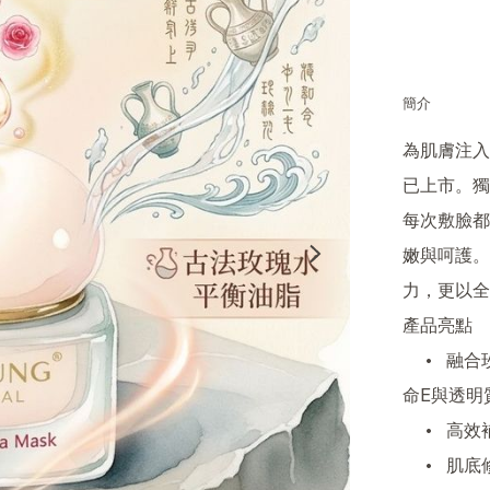
簡介
為肌膚注入
已上市。獨
每次敷臉都
嫩與呵護。
力，更以全
產品亮點

	•	融合玫瑰花瓣及玫瑰花油，結合古法玫瑰水，配以維他
命E與透明
	•	高效補水、保濕鎖水，賦予肌膚充盈彈性

	•	肌底修護同步亮膚，淡褪色斑、均勻膚色
