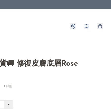
出貨🚚 修復皮膚底層Rose
1 評語
+