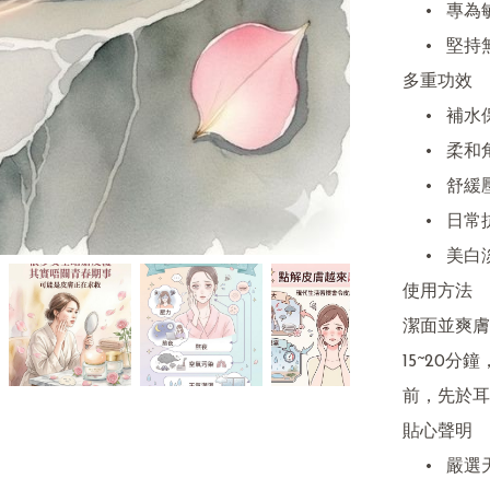
	•	專為敏感肌設計，質地溫和、舒緩不刺激

	•	堅持無香精、無色素，每批天然色澤獨一無二

多重功效

	•	補水保濕 | 修護強化 | 緊緻亮膚

	•	柔和角質，煥發柔嫩光采

	•	舒緩壓力，安撫敏感，調理油脂分泌

	•	日常抗氧化，延緩肌膚老化

	•	美白淡斑 | 提亮膚色 | 緩解泛紅與不適

使用方法

潔面並爽膚
15~20
前，先於耳
貼心聲明

	•	嚴選天然原料，因每批氣候影響，產品顏色與香氣會有