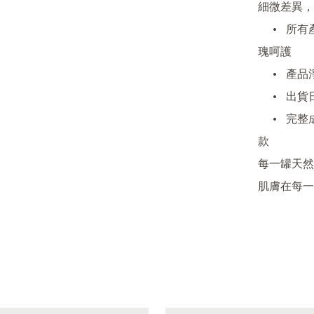
細微差異，
	•	所有產品未加修飾性添加物，確保肌膚享受最純粹的玫
瑰呵護

	•	產品淨重約50g，因手工分裝，重量 ±5~10g 屬於正常

	•	出貨日期即為保質期起算，建議開封後三個月內用完

	•	完整成份、用法及注意事項已於網頁公開下單即同意條
款

每一罐天然
肌膚在每一