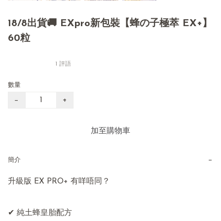
18/8出貨🚚 EXpro新包裝【蜂の子極萃 EX+】
60粒
1 評語
數量
−
+
加至購物車
−
簡介
升級版 EX PRO+ 有咩唔同？

✔ 純土蜂皇胎配方
