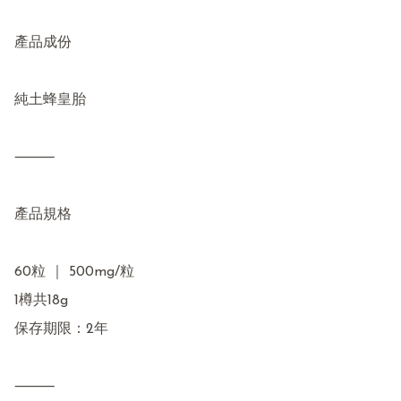
產品成份

純土蜂皇胎

⸻

產品規格

60粒 ｜ 500mg/粒

1樽共18g

保存期限：2年

⸻
