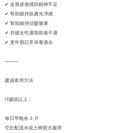
✔ 改善疲倦感與精神不足

✔ 幫助維持肌膚光澤感

✔ 幫助維持頭髮健康

✔ 舒緩女性週期前後不適

✔ 更年期日常保養適合

⸻

建議食用方法

17歲或以上：

每日早晚各 2 片

空肚配溫水或土蜂蜜水服用
