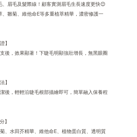
睫毛、眉毛及髮際線！顧客實測眉毛生長速度更快😊

雪草、雛菊、維他命E等多重植萃精華，濃密修護一
證】

支後，效果顯著！下睫毛明顯強壯增長，無黑眼圈
法】

潔後，輕輕沿睫毛根部描繪即可，簡單融入保養程
分】

菊、水田芥精華、維他命E、植物蛋白質、透明質