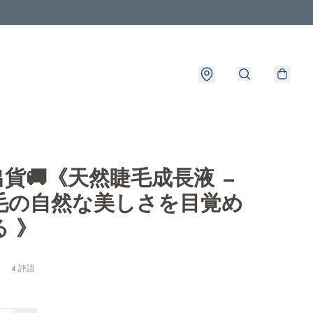
8出貨🚚《天然睫毛成長液 —
毛の自然な美しさを目覚め
 》
4 評語