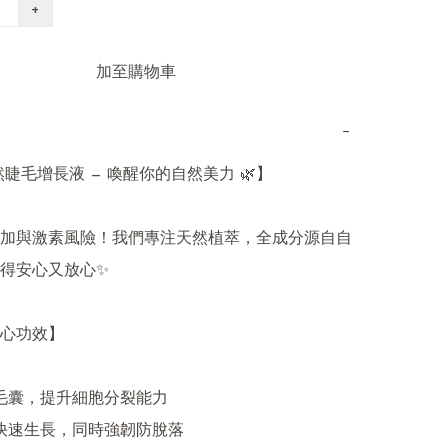
+
加至購物車
−
然睫毛增長液 — 喚醒你的自然美力 🌿】

加與激素風險！我們專注天然植萃，全成分源自自
得安心又放心✨

心功效】

眠毛囊，提升細胞分裂能力

毛快速生長，同時強韌防脫落
