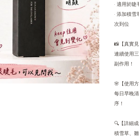
· 適用於
· 添加積
次到位

📸【真實見
連續使用三
副作用！

🌸【使用方
每日早晚清
序！

🔍【詳細成
積雪草、雛