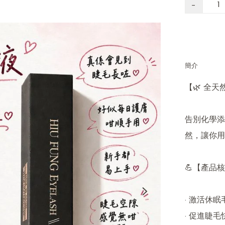
−
簡介
【🌿 全天
告別化學添
然，讓你用
💪【產品核
· 激活休
· 促進睫