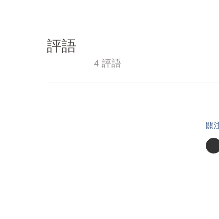
評語
4 評語
關