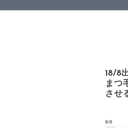
18/
まつ
させる
數量