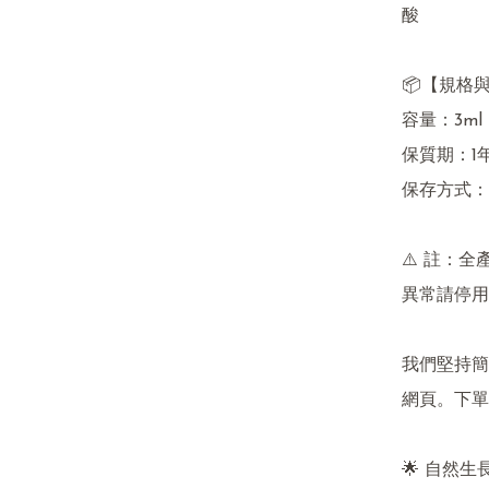
酸

📦【規格與
容量：3ml

保質期：1
保存方式：
⚠️ 註：
異常請停用
我們堅持簡
網頁。下單
🌟 自然生長