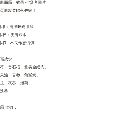
肌面霜」效果～*參考圖片

蛋肌就要睇落去喇！

因1：清潔唔夠徹底

因2：皮膚缺水

因3：不良作息習慣

霜成份：

芩、番石榴、北美金縷梅、

果油、苦參、角鯊烷、

芷、茯苓、蠟菊、

迭香

霜 功效：
