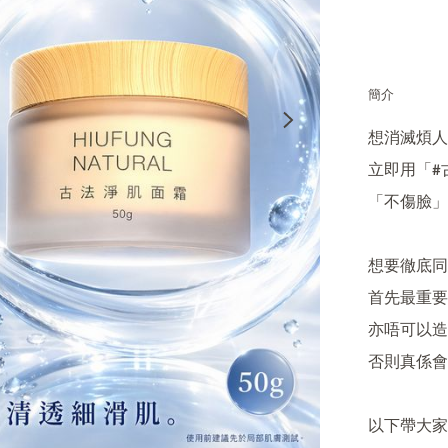
簡介
想消滅煩人
立即用「#
「不傷臉」
想要徹底同閉
首先最重要
亦唔可以造
否則真係會
以下帶大家