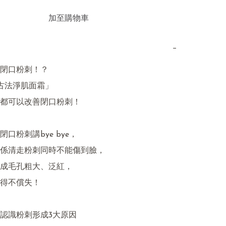
加至購物車
−
閉口粉刺！？

古法淨肌面霜」

都可以改善閉口粉刺！

口粉刺講bye bye，

係清走粉刺同時不能傷到臉，

成毛孔粗大、泛紅，

得不償失！

認識粉刺形成3大原因
