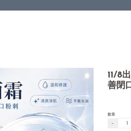
11/
善閉
數量
−