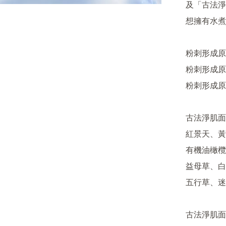
及「古法淨
想擁有水煮
粉刺形成原
粉刺形成原
粉刺形成原
古法淨肌面
紅景天、黃
有機油橄欖
益母草、白
五行草、迷
古法淨肌面