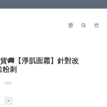
8出貨🚚【淨肌面霜】針對改
口粉刺
1 評語
+