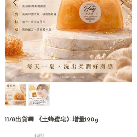
11/8出貨🚚 《土蜂蜜皂》增量120g
8 評語