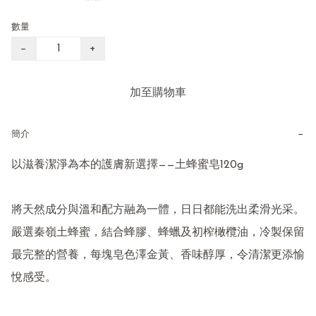
數量
−
+
加至購物車
−
簡介
以滋養潔淨為本的護膚新選擇——土蜂蜜皂120g

將天然成分與溫和配方融為一體，日日都能洗出柔滑光采。
嚴選秦嶺土蜂蜜，結合蜂膠、蜂蠟及初榨橄欖油，冷製保留
最完整的營養，每塊皂色澤金黃、香味醇厚，令清潔更添愉
悅感受。
