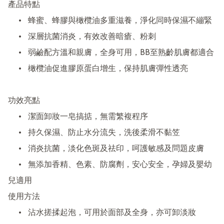
產品特點

	•	蜂蜜、蜂膠與橄欖油多重滋養，淨化同時保濕不繃緊

	•	深層抗菌消炎，有效改善暗瘡、粉刺

	•	弱鹼配方溫和親膚，全身可用，BB至熟齡肌膚都適合

	•	橄欖油促進膠原蛋白增生，保持肌膚彈性透亮

功效亮點

	•	潔面卸妝一皂搞掂，無需繁複程序

	•	持久保濕、防止水分流失，洗後柔滑不黏笠

	•	消炎抗菌，淡化色斑及祛印，呵護敏感及問題皮膚

	•	無添加香精、色素、防腐劑，安心安全，孕婦及嬰幼
兒適用

使用方法

	•	沾水搓揉起泡，可用於面部及全身，亦可卸淡妝
