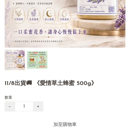
11/8出貨🚚 《愛情草土蜂蜜 500g》
數量
−
+
加至購物車