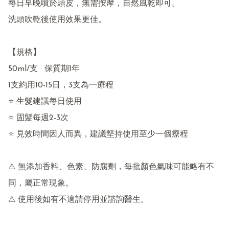
每日早晚噴於頭皮，無需按摩，自然風乾即可。

洗頭吹乾後使用效果更佳。

【規格】

50ml/支 · 保質期1年

1支約用10-15日，3支為一療程

⭐ 生髮建議每日使用

⭐ 固髮每週2-3次

⭐ 見效時間因人而異，建議堅持使用至少一個療程

⚠ 無添加香料、色素、防腐劑，每批顏色氣味可能略有不
同，屬正常現象。

⚠ 使用後如有不適請停用並諮詢醫生。