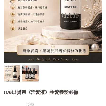
11/8出貨🚚《活髮液》生髮養髮必備
1 評語