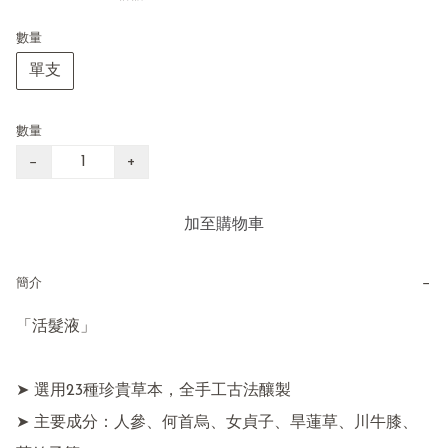
數量
單支
數量
−
+
加至購物車
−
簡介
「活髮液」

➤ 選用23種珍貴草本，全手工古法釀製

➤ 主要成分：人參、何首烏、女貞子、旱蓮草、川牛膝、