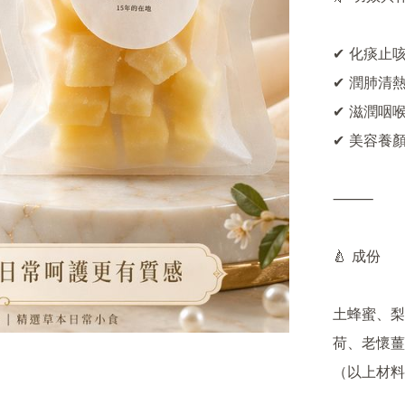
✔ 化痰止咳
✔ 潤肺清熱
✔ 滋潤咽
✔ 美容養
⸻

🍐 成份

土蜂蜜、梨
荷、老懷薑

（以上材料