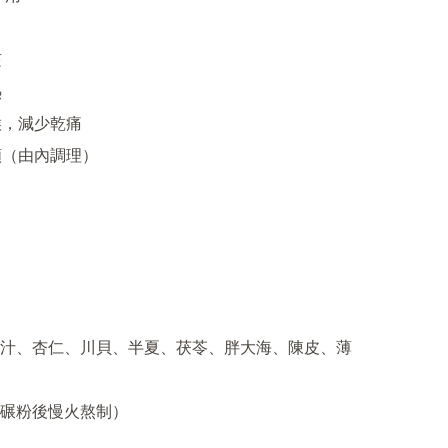




喉，減少乾痛

顏（由內調理）

汁、杏仁、川貝、半夏、茯苓、胖大海、陳皮、薄
碾粉後慢火熬制）
