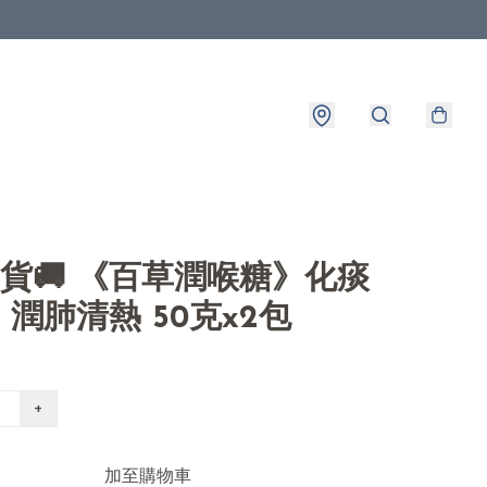
8出貨🚚 《百草潤喉糖》化痰
潤肺清熱 50克x2包
+
加至購物車