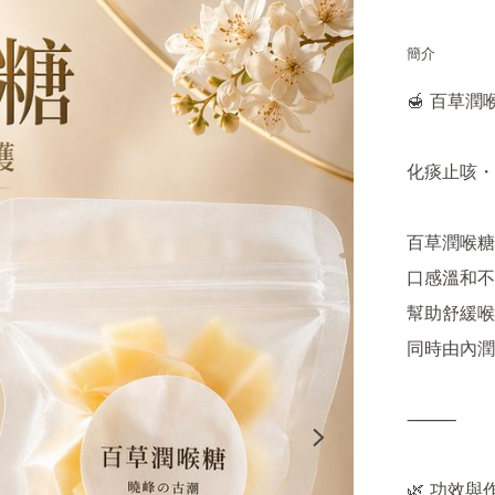
簡介
🍯 百草潤喉
化痰止咳・
百草潤喉糖
口感溫和不
幫助舒緩喉
同時由內潤
⸻

🌿 功效與作