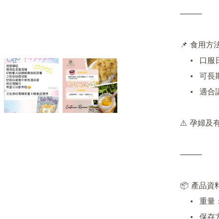
⸻

📌 食用方法
	•	口服日含 7–8 粒

	•	可長期食用

	•	適合講嘢多、喉嚨易乾、轉天氣易咳人士

⚠️ 孕婦
⸻

📦 產品資料
	•	重量：50gx2包

	•	保存方法：存放於陰涼乾燥處，避免陽光直射
