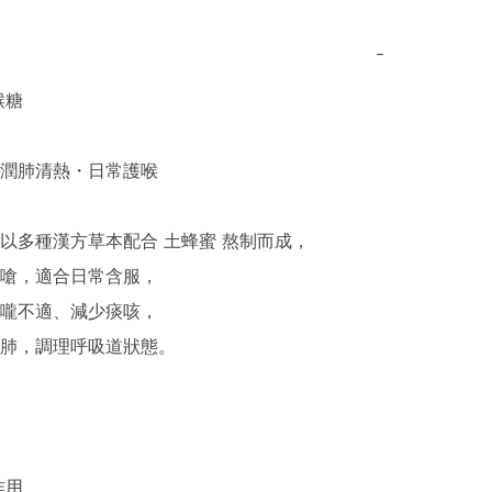
−
糖

潤肺清熱・日常護喉

以多種漢方草本配合 土蜂蜜 熬制而成，

嗆，適合日常含服，

嚨不適、減少痰咳，

肺，調理呼吸道狀態。

用
