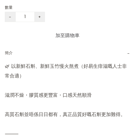
數量
−
+
加至購物車
−
簡介
🌿 以新鮮石斛、新鮮玉竹慢火熬煮（好易生痱滋嘅人士非
常合適）

滋潤不燥・膠質感更豐富・口感天然順滑

高質石斛並唔係日日都有，真正品質好嘅石斛更加難得。

⸻
