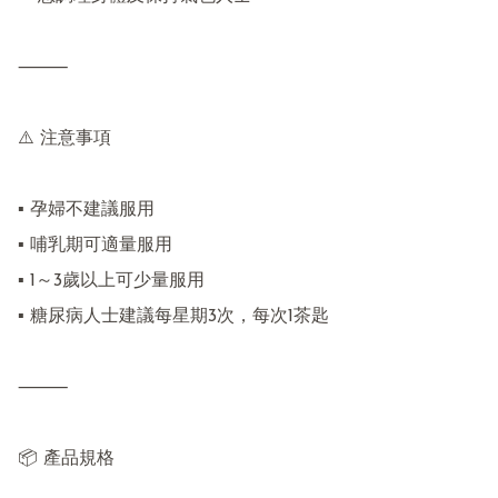
⸻

⚠️ 注意事項

▪ 孕婦不建議服用

▪ 哺乳期可適量服用

▪ 1～3歲以上可少量服用

▪ 糖尿病人士建議每星期3次，每次1茶匙

⸻

📦 產品規格
