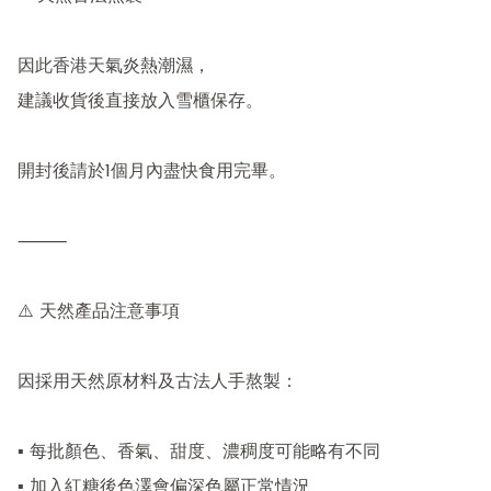
因此香港天氣炎熱潮濕，

建議收貨後直接放入雪櫃保存。

開封後請於1個月內盡快食用完畢。

⸻

⚠️ 天然產品注意事項

因採用天然原材料及古法人手熬製：

▪ 每批顏色、香氣、甜度、濃稠度可能略有不同

▪ 加入紅糖後色澤會偏深色屬正常情況
