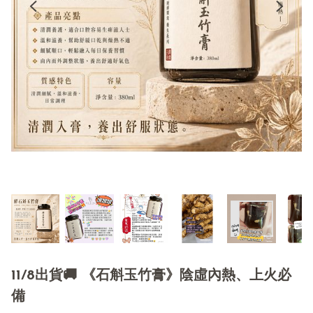
11/8出貨🚚 《石斛玉竹膏》陰虛內熱、上火必
備