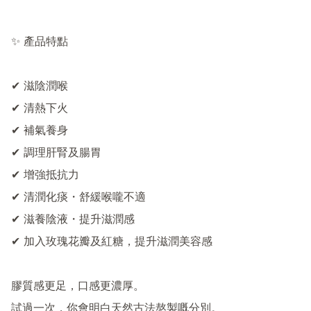
✨ 產品特點

✔ 滋陰潤喉

✔ 清熱下火

✔ 補氣養身

✔ 調理肝腎及腸胃

✔ 增強抵抗力

✔ 清潤化痰・舒緩喉嚨不適

✔ 滋養陰液・提升滋潤感

✔ 加入玫瑰花瓣及紅糖，提升滋潤美容感

膠質感更足，口感更濃厚。

試過一次，你會明白天然古法熬製嘅分別。
