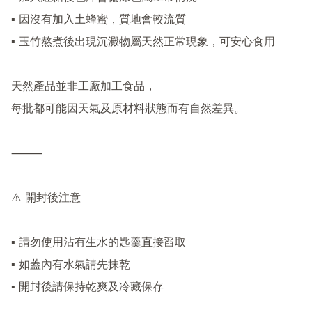
▪ 因沒有加入土蜂蜜，質地會較流質

▪ 玉竹熬煮後出現沉澱物屬天然正常現象，可安心食用

天然產品並非工廠加工食品，

每批都可能因天氣及原材料狀態而有自然差異。

⸻

⚠️ 開封後注意

▪ 請勿使用沾有生水的匙羹直接舀取

▪ 如蓋內有水氣請先抹乾

▪ 開封後請保持乾爽及冷藏保存
