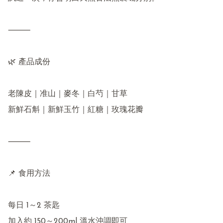
⸻

🌿 產品成份

老陳皮｜准山｜麥冬｜白芍｜甘草

新鮮石斛｜新鮮玉竹｜紅糖｜玫瑰花瓣

⸻

📌 食用方法

每日 1～2 茶匙

加入約 150～200ml 溫水沖調即可
