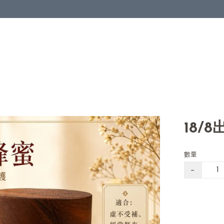
18/
數量
−