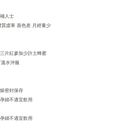
補人士

體質虛寒 面色差 月經量少

三片紅參加少許土蜂蜜

下溫水沖服

燥密封保存

孕婦不適宜飲用

孕婦不適宜飲用
