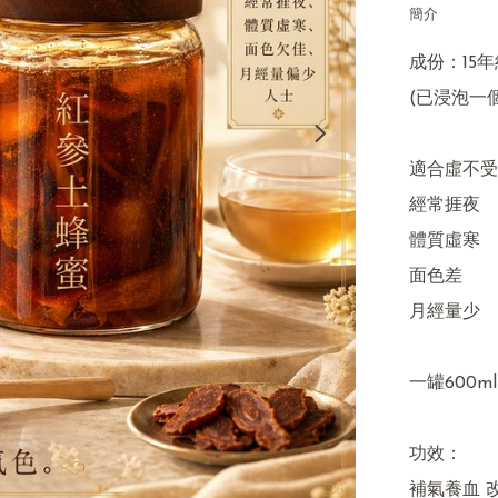
簡介
成份：15年
(已浸泡一個
適合虛不受
經常捱夜

體質虛寒

面色差

月經量少

一罐600ml

功效：

補氣養血 改