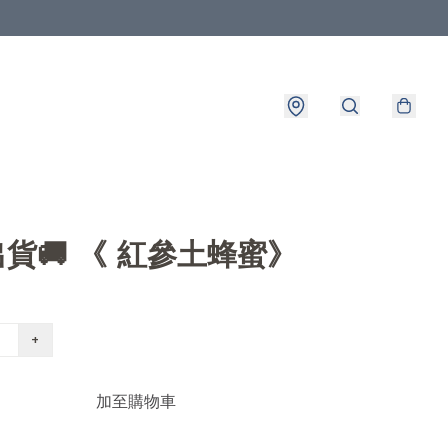
8出貨🚚 《 紅參土蜂蜜》
+
加至購物車