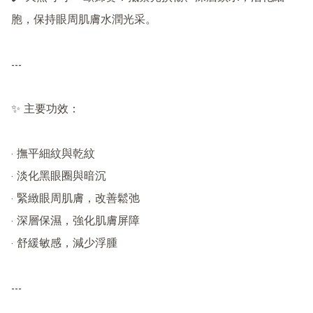
胞，保持眼周肌膚水潤光采。

---

✨ 主要功效：

· 撫平細紋與乾紋

· 淡化黑眼圈與暗沉

· 緊緻眼周肌膚，改善鬆弛

· 深層保濕，強化肌膚屏障

· 舒緩敏感，減少浮腫

---
