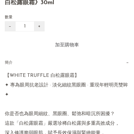
白松露眼霜》30ml
數量
−
+
加至購物車
−
簡介
【WHITE TRUFFLE 白松露眼霜】

✦ 專為眼周抗老設計 · 淡化細紋黑眼圈 · 重現年輕明亮雙眸 
✦

你是否也為眼周細紋、黑眼圈、鬆弛和暗沉所困擾？

這款「白松露眼霜」嚴選珍稀白松露與多重高效成分，

深入修護脆弱眼肌，賦予長效保濕與緊緻能量，
