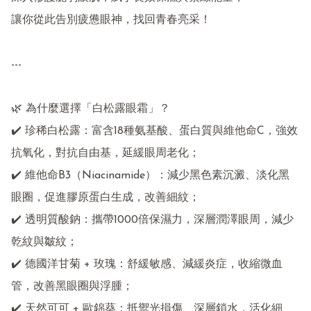
讓你從此告別疲憊眼神，找回青春亮采！

---

🌿 為什麼選擇「白松露眼霜」？

✔️ 珍稀白松露：富含18種氨基酸、蛋白質與維他命C，強效
抗氧化，對抗自由基，延緩眼周老化；

✔️ 維他命B3（Niacinamide）：減少黑色素沉澱、淡化黑
眼圈，促進膠原蛋白生成，改善細紋；

✔️ 透明質酸鈉：攜帶1000倍保濕力，深層潤澤眼周，減少
乾紋與皺紋；

✔️ 德國洋甘菊 + 玫瑰：舒緩敏感、減緩炎症，收縮微血
管，改善黑眼圈與浮腫；

✔️ 天然可可 + 歐錦葵：抵禦光損傷、深層鎖水，活化細