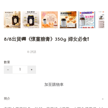
8/8出貨🚚《懷薑糖膏》350g 婦女必食❗️
13 評語
數量
−
+
加至購物車
−
簡介