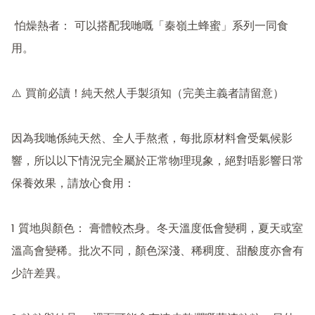
 怕燥熱者： 可以搭配我哋嘅「秦嶺土蜂蜜」系列一同食
用。

⚠️ 買前必讀！純天然人手製須知（完美主義者請留意）

因為我哋係純天然、全人手熬煮，每批原材料會受氣候影
響，所以以下情況完全屬於正常物理現象，絕對唔影響日常
保養效果，請放心食用：

1 質地與顏色： 膏體較杰身。冬天溫度低會變稠，夏天或室
溫高會變稀。批次不同，顏色深淺、稀稠度、甜酸度亦會有
少許差異。
