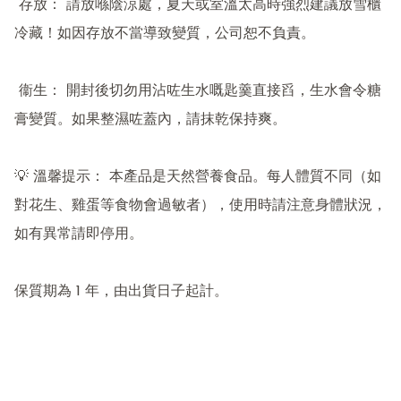
 存放： 請放喺陰涼處，夏天或室溫太高時強烈建議放雪櫃
冷藏！如因存放不當導致變質，公司恕不負責。

 衞生： 開封後切勿用沾咗生水嘅匙羹直接舀，生水會令糖
膏變質。如果整濕咗蓋內，請抹乾保持爽。

💡 溫馨提示： 本產品是天然營養食品。每人體質不同（如
對花生、雞蛋等食物會過敏者），使用時請注意身體狀況，
如有異常請即停用。

保質期為 1 年，由出貨日子起計。
