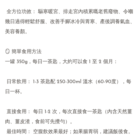
 全方位功效： 驅寒暖宮、排走宮內積累嘅老舊廢物、令嗰
幾日過得輕鬆舒服、改善手腳冰冷與胃寒、產後調養氣血、
美容養顏。

🪞 簡單食用方法

一罐 350g，每日一茶匙，大約可以食 1 至 2 個月：

 日常飲用： 1-3 茶匙配 250-300ml 溫水（60-90度），每
日一杯。

 直接食用： 每日 1-2 次，每次直接食一茶匙（內含天然薑
肉、薑皮渣，食前可先攪勻）。

 最佳時間： 空腹飲效果最好；如果腸胃弱，建議飯後食。
