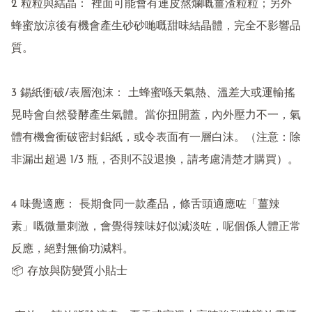
2 粒粒與結晶： 裡面可能會有連皮熬爛嘅薑渣粒粒；另外
蜂蜜放涼後有機會產生砂砂哋嘅甜味結晶體，完全不影響品
質。

3 錫紙衝破/表層泡沫： 土蜂蜜喺天氣熱、溫差大或運輸搖
晃時會自然發酵產生氣體。當你扭開蓋，內外壓力不一，氣
體有機會衝破密封鋁紙，或令表面有一層白沫。（注意：除
非漏出超過 1/3 瓶，否則不設退換，請考慮清楚才購買）。

4 味覺適應： 長期食同一款產品，條舌頭適應咗「薑辣
素」嘅微量刺激，會覺得辣味好似減淡咗，呢個係人體正常
反應，絕對無偷功減料。

📦 存放與防變質小貼士
