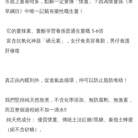
市面上薑膏咁多，點解一定要揀「懷薑」？因為懷薑係《本
草綱目》中唯一記載有藥性嘅生薑！

 它的薑辣素、薑酚等營養係普通生薑嘅 5-6倍

 富含抗氧化神器「硒元素」，女仔食美容養顏，男仔食護
肝修復

真正由內暖到外，促進氣血循環，仲可以防止脂肪堆積！

我們堅持純天然熬煮，不含化學添加、無防腐劑、無激素，
而且整個過程絕不加一滴水‼️

 純天然成分： 優質懷薑、傳統土法紅糖/黑糖、秦嶺土蜂蜜
（絕不含砂糖）。
