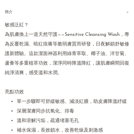
−
簡介
敏感泛紅？

為肌膚換上一道天然守護——Sensitive Cleansing Wash，專
為反覆乾濕、暗紅痕癢等脆弱膚質而研發，日夜解鎖舒敏修
護新體驗。這款潔面神器利用綠青萃取、椰子油、洋甘菊、
蘆薈等多重植萃功效，潔淨同時降溫降紅，讓肌膚瞬間回復
純淨清爽，感受溫和水潤。

亮點功效

	•	單一步驟即可舒緩敏感、減淡紅腫，助皮膚降溫紓緩

	•	深層潔膚同步抗氧化、排毒

	•	溫和溶解污垢，疏通堵塞毛孔

	•	補水保濕，長效鎖水，改善乾燥及刺激感
