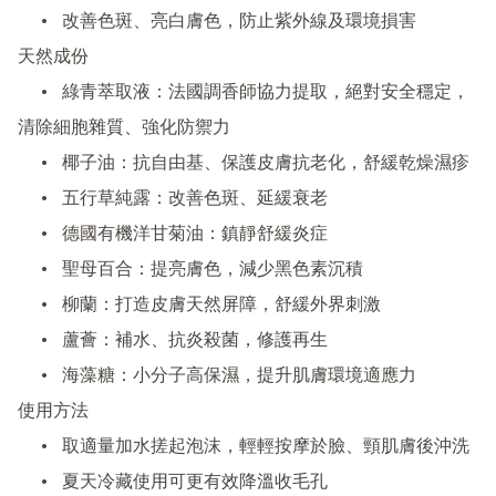
	•	改善色斑、亮白膚色，防止紫外線及環境損害

天然成份

	•	綠青萃取液：法國調香師協力提取，絕對安全穩定，
清除細胞雜質、強化防禦力

	•	椰子油：抗自由基、保護皮膚抗老化，舒緩乾燥濕疹

	•	五行草純露：改善色斑、延緩衰老

	•	德國有機洋甘菊油：鎮靜舒緩炎症

	•	聖母百合：提亮膚色，減少黑色素沉積

	•	柳蘭：打造皮膚天然屏障，舒緩外界刺激

	•	蘆薈：補水、抗炎殺菌，修護再生

	•	海藻糖：小分子高保濕，提升肌膚環境適應力

使用方法

	•	取適量加水搓起泡沫，輕輕按摩於臉、頸肌膚後沖洗

	•	夏天冷藏使用可更有效降溫收毛孔
