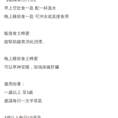
【建議食用方法】

早上空肚食一匙 配一杯溫水

晚上睡前食一匙 可沖水或直接食用

飯後食土蜂蜜 

能幫助腸胃消化消滯。

晚上睡前食土蜂蜜

可以寧神安睡，加強保健肝臟

服用份量：

一歲以上 至3歲 

建議每日一次半茶匙
