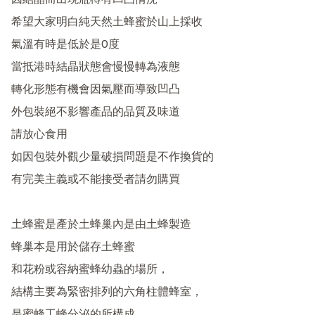
因結晶而出現瓶樽有凹凸情況

希望大家明白純天然土蜂蜜於山上採收

氣溫有時是低於是0度

當抵港時結晶狀態會慢慢轉為液態

轉化形態有機會因氣壓而導致凹凸

外包裝絕不影響產品的品質及味道

請放心食用

如因包裝外觀少量破損問題是不作換貨的

有完美主義或不能接受者請勿購買

土蜂蜜是產於土蜂巢內是由土蜂製造

蜂巢本是用於儲存土蜂蜜

和花粉或容納蜜蜂幼蟲的場所，

結構主要為緊密排列的六角柱體蜂室，
