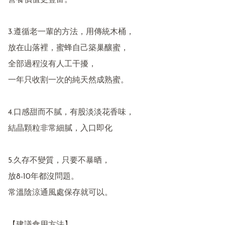
營養價值更豐富。

3.遵循老一輩的方法，用傳統木桶，

放在山落裡，蜜蜂自己築巢釀蜜，

全部過程沒有人工干擾，

一年只收割一次的純天然成熟蜜。

4.口感甜而不膩，有股淡淡花香味，

結晶顆粒非常細膩，入口即化

5.久存不變質，只要不暴晒，

放8-10年都沒問題。

常溫陰涼通風處保存就可以。
