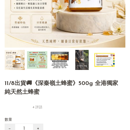
11/8出貨🚚《深秦嶺土蜂蜜》500g 全港獨家
純天然土蜂蜜
4 評語
數量
−
+