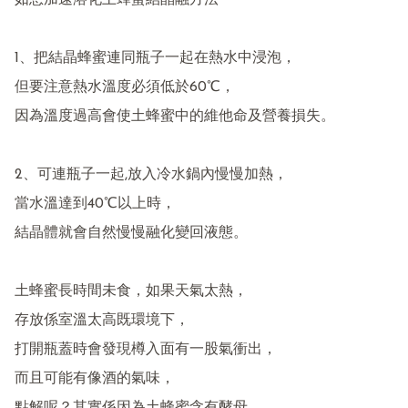
如想加速溶化土蜂蜜結晶融方法

1、把結晶蜂蜜連同瓶子一起在熱水中浸泡，

但要注意熱水溫度必須低於60℃，

因為溫度過高會使土蜂蜜中的維他命及營養損失。

2、可連瓶子一起,放入冷水鍋內慢慢加熱，

當水溫達到40℃以上時，

結晶體就會自然慢慢融化變回液態。

土蜂蜜長時間未食，如果天氣太熱，

存放係室溫太高既環境下，

打開瓶蓋時會發現樽入面有一股氣衝出，

而且可能有像酒的氣味，
