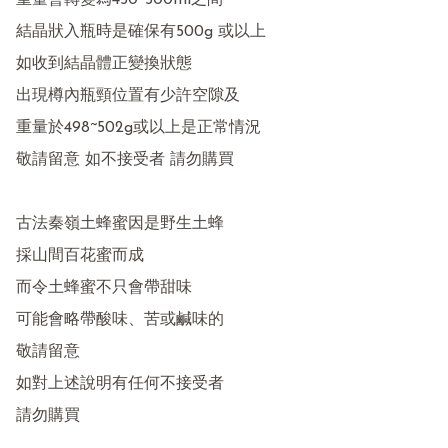
重量會轉變為450~500ml之間

結晶狀入瓶時是確保有500g 或以上

如收到結晶體正變換狀態

出現樽內瓶頸位置有少許空隙及

重量於498~502g或以上是正常情況

敬請留意 如不接受者 請勿購買

古法秦嶺土蜂蜜因是野生土蜂

採山間百花蜜而成 

而令土蜂蜜不只會帶甜味

可能會略帶酸味、苦或鹹味的

敬請留意 

如對上述說明有任何不接受者 

請勿購買
