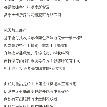
半深啡半黃、淺黃、淺啡黃、橙黃、黃、琥珀色等

都是根據每年的溫度影響及

當季土蜂所採的花種蜜而有所不同

純天然土蜂蜜

是不會每批次或每樽顏色及味道完全一模一樣‼️

因為是純野生土蜂蜜，非加工土蜂蜜‼️

真蜂蜜會受環境、季節花蜜、採收時間、

自行儲存的條件環境等各方面影響味道有不同

對上述不接受者請勿購買‼️感謝支持‼️

由於此產品是於山上運送到機場再空運到港

所以中途有機會令包裝外觀有少量破損

例如有可能瓶樽有少量刮花或者
