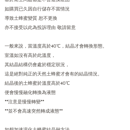
基於衛生問題都是不會退換產品

如購買已久因自行儲存不當情況

導致土蜂蜜變質 恕不更換 

亦不接受以此為投訴理由 敬請留意

一般來說，當溫度高於40℃，結晶才會轉換形態。

室溫如沒有高於此溫度，

其結晶結構仍會處於穩定狀況，

這是絕對純正的天然土蜂蜜才會有的結晶情況。

結晶後的土蜂蜜於溫度高於40℃

便會慢慢融化轉換為液態

**注意是慢慢轉變**

**並不會高速突然轉成液態**
