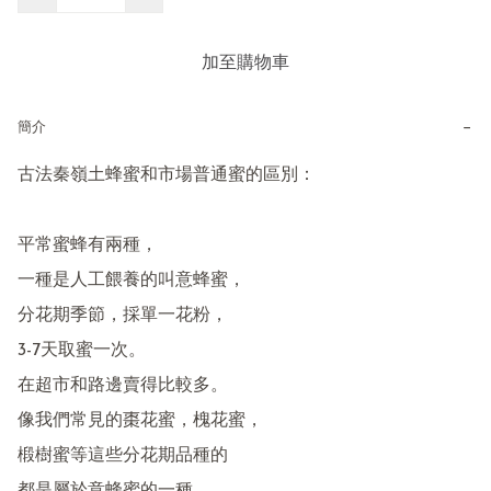
加至購物車
−
簡介
古法秦嶺土蜂蜜和市場普通蜜的區別：

平常蜜蜂有兩種，

一種是人工餵養的叫意蜂蜜，

分花期季節，採單一花粉，

3-7天取蜜一次。

在超市和路邊賣得比較多。

像我們常見的棗花蜜，槐花蜜，

椴樹蜜等這些分花期品種的
