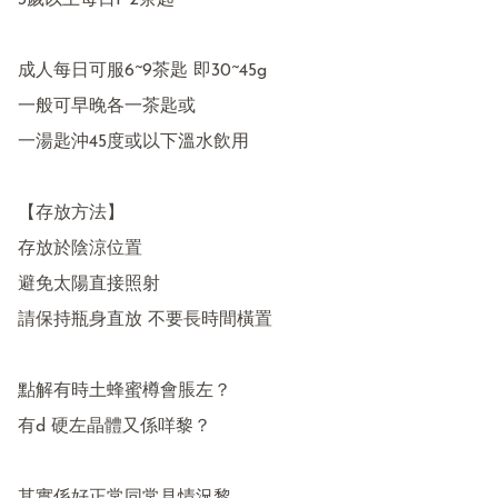
3歲以上每日1~2茶匙

成人每日可服6~9茶匙 即30~45g

一般可早晚各一茶匙或

一湯匙沖45度或以下溫水飲用

【存放方法】

存放於陰涼位置 

避免太陽直接照射

請保持瓶身直放 不要長時間橫置

點解有時土蜂蜜樽會脹左？

有d 硬左晶體又係咩黎？
