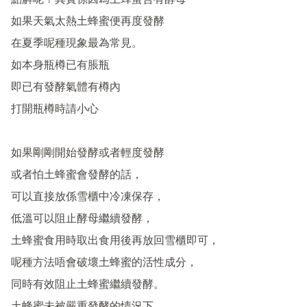
點解呢？其實係因為土蜂蜜含有酵母

如果天氣太熱土蜂蜜便再度發酵

在夏季呢種現象最為常見。

如本身瓶樽已有脹瓶

即已有發酵氣體有樽內

打開瓶樽時請小心

如果剛剛開始發酵或者輕度發酵

或者怕土蜂蜜會發酵的話，

可以直接放係雪櫃中冷凍保存，

低溫可以阻止酵母繼續發酵，

土蜂蜜食用時取出食用後再放回雪櫃即可，

呢種方法唔會破壞土蜂蜜的活性成分，

同時有效阻止土蜂蜜繼續發酵。
