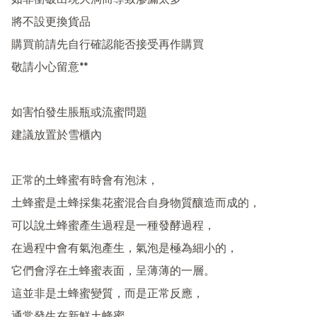
如非衝破出現大洞而導致滲漏太多

將不設更換貨品 

購買前請先自行確認能否接受再作購買

敬請小心留意**

如害怕發生脹瓶或流蜜問題 

建議放置於雪櫃內

正常的土蜂蜜有時會有泡沫，

土蜂蜜是土蜂採集花蜜混合自身物質釀造而成的，

可以說土蜂蜜產生過程是一種發酵過程，

在過程中會有氣泡產生，氣泡是極為細小的，

它們會浮在土蜂蜜表面，呈薄薄的一層。 

這並非是土蜂蜜變質，而是正常反應，
