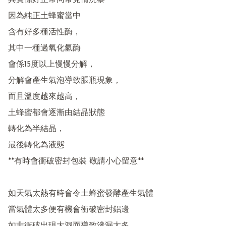
其實係好正常同常見情況黎

因為純正土蜂蜜當中

含有好多種活性酶，

其中一種過氧化氫酶

會係15度以上慢慢分解，

分解會產生氣泡導致脹瓶現象，

而且溫度越來越高，

土蜂蜜都會逐漸由結晶狀態

轉化為半結晶，

最後轉化為液態

**有時會衝破密封包裝 敬請小心留意**

如天氣太熱有時會令土蜂蜜發酵產生氣體

當氣體太多便有機會衝破密封鋁邊
