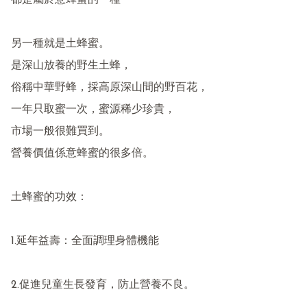
都是屬於意蜂蜜的一種

另一種就是土蜂蜜。

是深山放養的野生土蜂，

俗稱中華野蜂，採高原深山間的野百花，

一年只取蜜一次，蜜源稀少珍貴，

市場一般很難買到。

營養價值係意蜂蜜的很多倍。

土蜂蜜的功效：

1.延年益壽：全面調理身體機能

2.促進兒童生長發育，防止營養不良。
