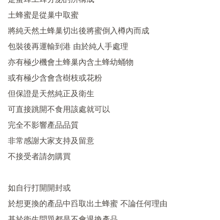
是蜜蜂工蜂分泌的所構成

土蜂蜜是從巢中取蜜

將純天然土蜂巢切出後將蜜倒入樽內而成

包裝後再運輸到港 由於純人手處理

亦有極少機會土蜂巢內含土蜂幼蛹物

或有極少含會含樹枝或花粉

但保證是天然純正及衛生

可直接跳開不食用該處就可以

完全不影響產品品質

非常感謝大家支持及留意

不接受者請勿購買

如自行打開開封或

於想更換的產品中舀取出土蜂蜜 不論任何理由
