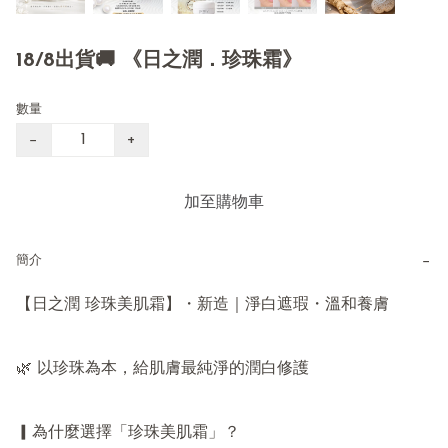
18/8出貨🚚 《日之潤．珍珠霜》
數量
−
+
加至購物車
−
簡介
【日之潤 珍珠美肌霜】・新造｜淨白遮瑕・溫和養膚

🌿 以珍珠為本，給肌膚最純淨的潤白修護

▎為什麼選擇「珍珠美肌霜」？
