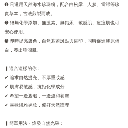
➊ 只選用天然海水珍珠粉，配合白松露、人參、當歸等珍
貴草本，古法煎製而成。

➋ 絕無化學添加、無激素、無鉛汞，敏感肌、痘痘肌也可
安心使用。

➌ 即時提亮膚色，自然遮蓋斑點與痘印，同時促進膠原蛋
白，養出彈潤肌。

▎適合這樣的你：

✔ 追求自然提亮、不厚重妝感

✔ 肌膚易敏感，抗拒化學成分

✔ 希望一邊遮瑕，一邊溫和養膚

✔ 喜歡淡雅裸妝，偏好天然護理

▎簡單用法・煥發自然光采：
