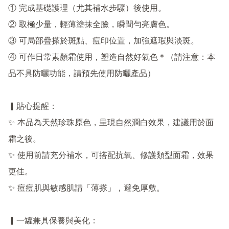
① 完成基礎護理（尤其補水步驟）後使用。

② 取極少量，輕薄塗抹全臉，瞬間勻亮膚色。

③ 可局部疊搽於斑點、痘印位置，加強遮瑕與淡斑。

④ 可作日常素顏霜使用，塑造自然好氣色＊（請注意：本
品不具防曬功能，請預先使用防曬產品）

▎貼心提醒：

✨ 本品為天然珍珠原色，呈現自然潤白效果，建議用於面
霜之後。

✨ 使用前請充分補水，可搭配抗氧、修護類型面霜，效果
更佳。

✨ 痘痘肌與敏感肌請「薄搽」，避免厚敷。

▎一罐兼具保養與美化：
