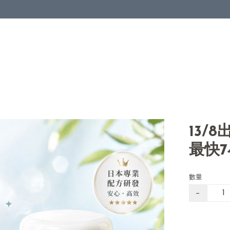
13/
最快
數量
−