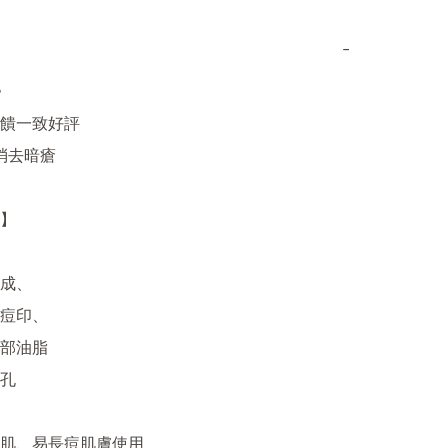
−
饋一致好評

消去暗瘡

】

成、

痘印、

部油脂

孔

性肌、易長痘肌膚使用
