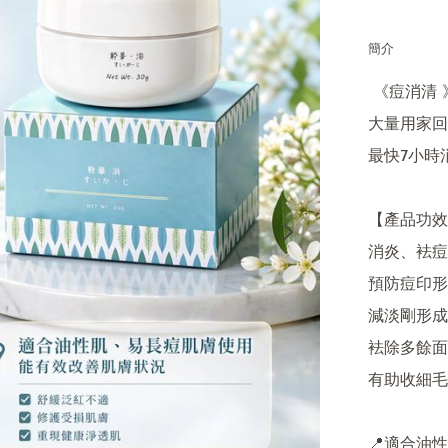
簡介
 《痘消清 》

大量用家回
最快7小時
【產品功效
消炎、袪痘

預防痘印形
減淡剛形成
袪除多餘面
有助收細毛
📍適合油