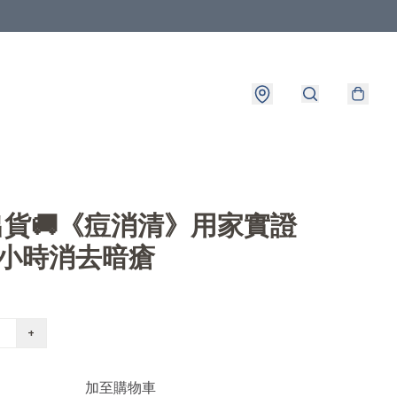
8出貨🚚《痘消清》用家實證
7小時消去暗瘡
+
加至購物車