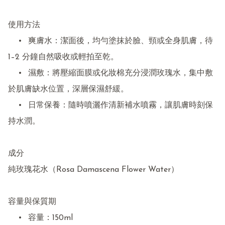
使用方法

	•	爽膚水：潔面後，均勻塗抹於臉、頸或全身肌膚，待 
1–2 分鐘自然吸收或輕拍至乾。

	•	濕敷：將壓縮面膜或化妝棉充分浸潤玫瑰水，集中敷
於肌膚缺水位置，深層保濕舒緩。

	•	日常保養：隨時噴灑作清新補水噴霧，讓肌膚時刻保
持水潤。

成分

純玫瑰花水（Rosa Damascena Flower Water）

容量與保質期

	•	容量：150ml
