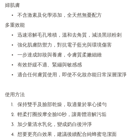
婦肌膚

	•	不含激素及化學添加，全天然無憂配方

多重效能

	•	迅速溶解毛孔堆積，溫和去角質，減淡黑頭粉刺

	•	強化肌膚防禦力，對抗電子藍光與環境傷害

	•	一步達成卸妝與養膚，令膚質柔嫩細緻

	•	有效舒緩不適、緊繃與敏感感

	•	適合任何膚質使用，即使不化妝亦能日常深層潔淨

使用方法

	1.	保持雙手及臉部乾燥，取適量於掌心揉勻

	2.	輕柔打圈按摩全臉10秒，讓膏體溶解污垢

	3.	加少量清水乳化，變成奶白後沖淨

	4.	想要更亮白效果，建議後續配合純蜂蜜皂潔面
