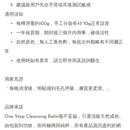
	5.	建議新用戶先在手背或耳後測試敏感

適用須知

	•	每樽淨重約100g，手工分裝有±5~10g正常誤差

	•	一年保質期，開封後三個月內用畢，確保活性

	•	自然原色，無人工香色劑，每批次外觀略有不同屬正
常

	•	使用時如有異常，請立即停用及諮詢醫生

用家見證

「每晚清潔後，明顯感到毛孔呼吸，膚質更柔滑。」

品牌承諾

One Step Cleansing Balm毫不妥協，只選頂級天然成份。
由包裝到功效，崇尚極簡與純粹，所有產品資訊盡列於網