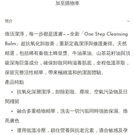
加至購物車
−
簡介
煥活潔淨，每一步都是護膚——全新「One Step Cleansing 
Balm」超抗氧化卸妝膏，重新定義潔淨與修護兼得。天然
精選，包括稀有秦嶺土蜂皇漿、牛油果油、山茶花籽油與頂
級深海巨藻成分，確保卸妝同時滋養肌底，全程低溫萃取，
保留完整活性精華，帶來極緻溫和的潔面體驗。

產品特點

	•	抗氧化深層潔淨，卸除彩妝、塵埃、空氣污染物及日
間殘留

	•	融合多重植物精華，洗去一切污垢同時強效保濕、煥
亮膚色

	•	運用低溫冷壓，鎖住營養與抗老元素，適合敏感及孕