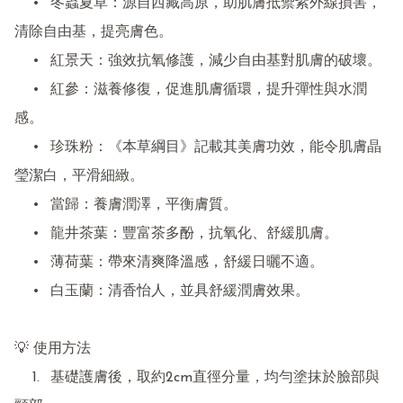
	•	冬蟲夏草：源自西藏高原，助肌膚抵禦紫外線損害，
清除自由基，提亮膚色。

	•	紅景天：強效抗氧修護，減少自由基對肌膚的破壞。

	•	紅參：滋養修復，促進肌膚循環，提升彈性與水潤
感。

	•	珍珠粉：《本草綱目》記載其美膚功效，能令肌膚晶
瑩潔白，平滑細緻。

	•	當歸：養膚潤澤，平衡膚質。

	•	龍井茶葉：豐富茶多酚，抗氧化、舒緩肌膚。

	•	薄荷葉：帶來清爽降溫感，舒緩日曬不適。

	•	白玉蘭：清香怡人，並具舒緩潤膚效果。

💡 使用方法

	1.	基礎護膚後，取約2cm直徑分量，均勻塗抹於臉部與