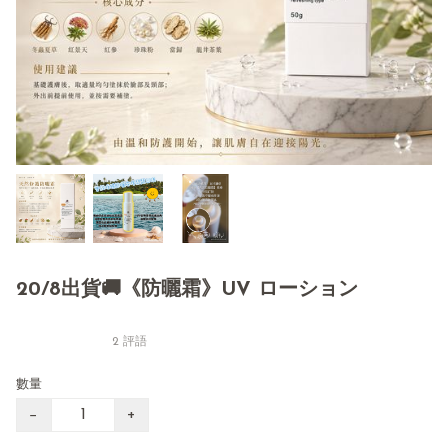
20/8出貨🚚《防曬霜》UV ローション
2 評語
數量
−
+