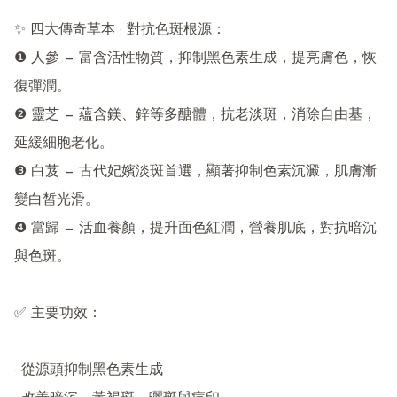
✨ 四大傳奇草本 · 對抗色斑根源：

❶ 人參 — 富含活性物質，抑制黑色素生成，提亮膚色，恢
復彈潤。

❷ 靈芝 — 蘊含鎂、鋅等多醣體，抗老淡斑，消除自由基，
延緩細胞老化。

❸ 白芨 — 古代妃嬪淡斑首選，顯著抑制色素沉澱，肌膚漸
變白皙光滑。

❹ 當歸 — 活血養顏，提升面色紅潤，營養肌底，對抗暗沉
與色斑。

✅ 主要功效：

· 從源頭抑制黑色素生成
