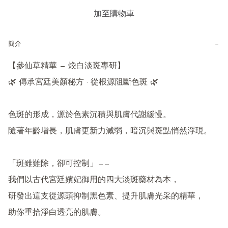
加至購物車
−
簡介
【參仙草精華 — 煥白淡斑專研】

🌿 傳承宮廷美顏秘方 · 從根源阻斷色斑 🌿

色斑的形成，源於色素沉積與肌膚代謝緩慢。

隨著年齡增長，肌膚更新力減弱，暗沉與斑點悄然浮現。

「斑雖難除，卻可控制」——

我們以古代宮廷嬪妃御用的四大淡斑藥材為本，

研發出這支從源頭抑制黑色素、提升肌膚光采的精華，

助你重拾淨白透亮的肌膚。
