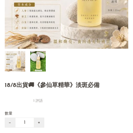
18/8出貨🚚《參仙草精華》淡斑必備
1 評語
數量
−
+