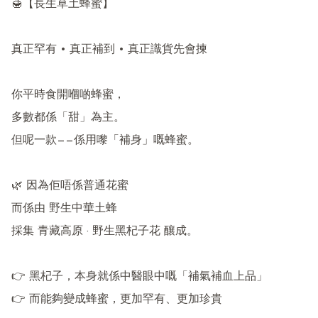
🍯【長生草土蜂蜜】

真正罕有 • 真正補到 • 真正識貨先會揀

你平時食開嗰啲蜂蜜，

多數都係「甜」為主。

但呢一款——係用嚟「補身」嘅蜂蜜。

🌿 因為佢唔係普通花蜜

而係由 野生中華土蜂

採集 青藏高原 · 野生黑杞子花 釀成。

👉 黑杞子，本身就係中醫眼中嘅「補氣補血上品」

👉 而能夠變成蜂蜜，更加罕有、更加珍貴
