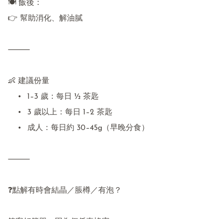
🍽 飯後：

👉 幫助消化、解油膩

⸻

👶 建議份量

	•	1–3 歲：每日 ½ 茶匙

	•	3 歲以上：每日 1–2 茶匙

	•	成人：每日約 30–45g（早晚分食）

⸻

❓點解有時會結晶／脹樽／有泡？
