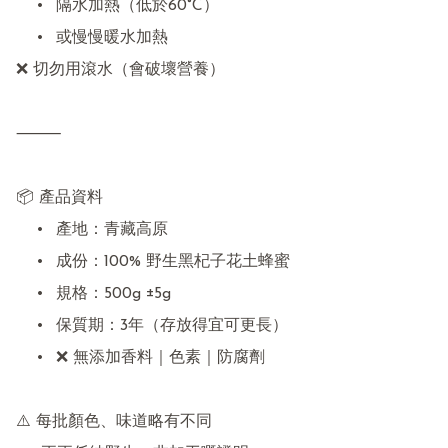
	•	隔水加熱（低於60°C）

	•	或慢慢暖水加熱

❌ 切勿用滾水（會破壞營養）

⸻

📦 產品資料

	•	產地：青藏高原

	•	成份：100% 野生黑杞子花土蜂蜜

	•	規格：500g ±5g

	•	保質期：3年（存放得宜可更長）

	•	❌ 無添加香料｜色素｜防腐劑

⚠️ 每批顏色、味道略有不同
