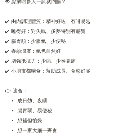
🌟 點解咁多人一試就回購？

✔️ 由內調理體質：精神好咗、冇咁易攰

✔️ 睡得好：對失眠、多夢特別有感覺

✔️ 腸胃順：少脹氣、少便秘

✔️ 養顏潤膚：氣色自然好

✔️ 增強抵抗力：少病、少喉嚨痛

✔️ 小朋友都啱食：幫助成長、食慾好啲

👉 適合：

	•	成日攰、夜瞓

	•	腸胃弱、易便秘

	•	想補但怕燥

	•	想一家大細一齊食
