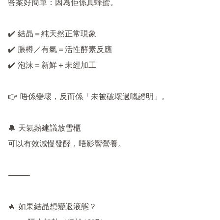
答案好簡單：因為佢係真蜂蜜。

✔️ 結晶＝純天然正常現象

✔️ 脹樽／有氣＝活性酵素反應

✔️ 泡沫＝新鮮＋未經加工

👉 唔係變壞，反而係「未被破壞過嘅證明」。

🔔 天氣熱建議放雪櫃

可以有效減慢發酵，唔影響營養。

⸻

🔥 如果結晶想變返液態？
