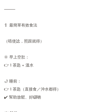
⸻

🥄 最簡單有效食法

（唔使諗，照跟就得）

🌞 早上空肚：

👉 1 茶匙 + 溫水

🌙 睡前：

👉 1 茶匙（直接食／沖水都得）

✔️ 幫助放鬆、好瞓啲
