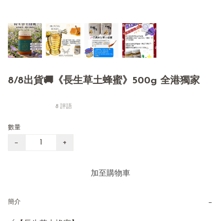
8/8出貨🚚《長生草土蜂蜜》500g 全港獨家
8 評語
數量
−
+
加至購物車
−
簡介