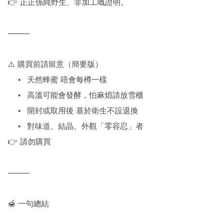
👉 正正係純野生、非加工嘅證明。

⸻

⚠️ 購買前請留意（簡要版）

	•	天然蜂蜜 唔會每樽一樣

	•	高溫可能會發酵，怕麻煩請放雪櫃

	•	開封或取用後 基於衛生不設退換

	•	對味道、結晶、外觀「零容忍」者

👉 請勿購買

⸻

🍯 一句總結
