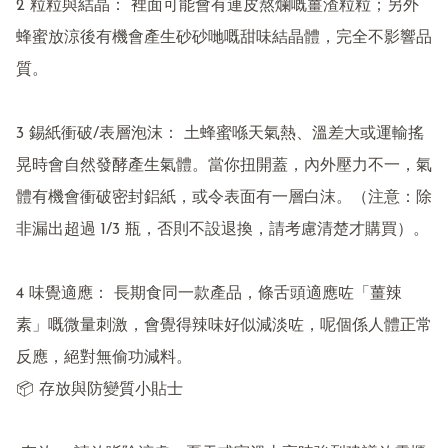
2 粒粒與結晶： 裡面可能會有連皮熬爛嘅薑渣粒粒；另外
蜂蜜放涼後有機會產生砂砂哋嘅甜味結晶體，完全不影響品
質。

3 錫紙衝破/表層泡沫： 土蜂蜜喺天氣熱、溫差大或運輸搖
晃時會自然發酵產生氣體。當你扭開蓋，內外壓力不一，氣
體有機會衝破密封鋁紙，或令表面有一層白沫。（注意：除
非漏出超過 1/3 瓶，否則不設退換，請考慮清楚才購買）。

4 味覺適應： 長期食同一款產品，條舌頭適應咗「薑辣
素」嘅微量刺激，會覺得辣味好似減淡咗，呢個係人體正常
反應，絕對無偷功減料。

📦 存放與防變質小貼士
