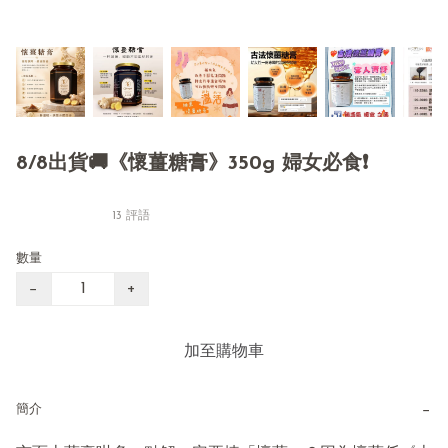
8/8出貨🚚《懷薑糖膏》350g 婦女必食❗️
13 評語
數量
−
+
加至購物車
−
簡介