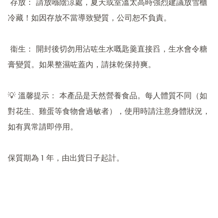
 存放： 請放喺陰涼處，夏天或室溫太高時強烈建議放雪櫃
冷藏！如因存放不當導致變質，公司恕不負責。

 衞生： 開封後切勿用沾咗生水嘅匙羹直接舀，生水會令糖
膏變質。如果整濕咗蓋內，請抹乾保持爽。

💡 溫馨提示： 本產品是天然營養食品。每人體質不同（如
對花生、雞蛋等食物會過敏者），使用時請注意身體狀況，
如有異常請即停用。

保質期為 1 年，由出貨日子起計。
