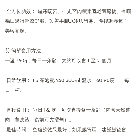
 全方位功效： 驅寒暖宮、排走宮內積累嘅老舊廢物、令嗰
幾日過得輕鬆舒服、改善手腳冰冷與胃寒、產後調養氣血、
美容養顏。

🪞 簡單食用方法

一罐 350g，每日一茶匙，大約可以食 1 至 2 個月：

 日常飲用： 1-3 茶匙配 250-300ml 溫水（60-90度），每
日一杯。

 直接食用： 每日 1-2 次，每次直接食一茶匙（內含天然薑
肉、薑皮渣，食前可先攪勻）。

 最佳時間： 空腹飲效果最好；如果腸胃弱，建議飯後食。
