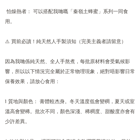
 怕燥熱者： 可以搭配我哋嘅「秦嶺土蜂蜜」系列一同食
用。

⚠️ 買前必讀！純天然人手製須知（完美主義者請留意）

因為我哋係純天然、全人手熬煮，每批原材料會受氣候影
響，所以以下情況完全屬於正常物理現象，絕對唔影響日常
保養效果，請放心食用：

1 質地與顏色： 膏體較杰身。冬天溫度低會變稠，夏天或室
溫高會變稀。批次不同，顏色深淺、稀稠度、甜酸度亦會有
少許差異。
