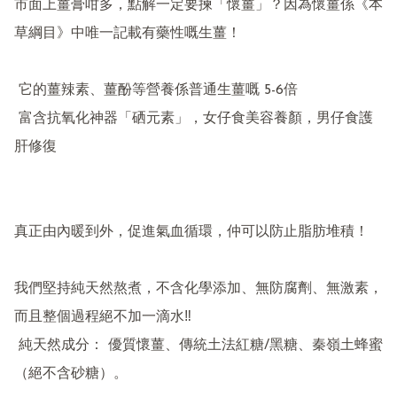
市面上薑膏咁多，點解一定要揀「懷薑」？因為懷薑係《本
草綱目》中唯一記載有藥性嘅生薑！

 它的薑辣素、薑酚等營養係普通生薑嘅 5-6倍

 富含抗氧化神器「硒元素」，女仔食美容養顏，男仔食護
肝修復

真正由內暖到外，促進氣血循環，仲可以防止脂肪堆積！

我們堅持純天然熬煮，不含化學添加、無防腐劑、無激素，
而且整個過程絕不加一滴水‼️

 純天然成分： 優質懷薑、傳統土法紅糖/黑糖、秦嶺土蜂蜜
（絕不含砂糖）。
