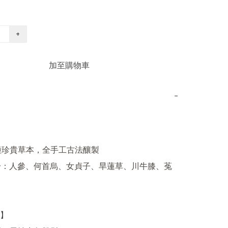
+
加至購物車
−
3種珍貴草本，全手工古法釀製

分：人參、何首烏、女貞子、旱蓮草、川牛膝、菟
】
