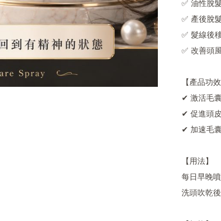
✅ 油性脫
✅ 產後脫
✅ 髮線後
✅ 改善頭風
【產品功效
✔ 激活毛
✔ 促進頭皮
✔ 加速毛囊
【用法】

每日早晚噴
洗頭吹乾後