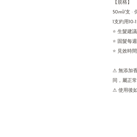
【規格】

50ml/支 ·
1支約用10
⭐ 生髮建議
⭐ 固髮每週2
⭐ 見效時
⚠ 無添加
同，屬正常
⚠ 使用後