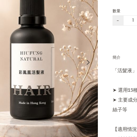
數量
−
簡介
「活髮液」

➤ 選用2
➤ 主要成
絲子等

【適用情況