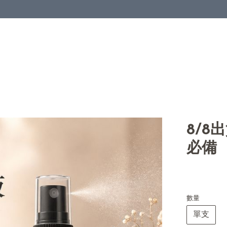
8/8
必備
數量
單支