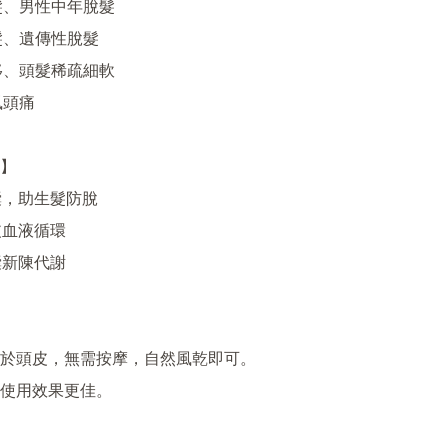
髮、男性中年脫髮

髮、遺傳性脫髮

移、頭髮稀疏細軟

頭痛

】

囊，助生髮防脫

血液循環

新陳代謝

於頭皮，無需按摩，自然風乾即可。

使用效果更佳。
