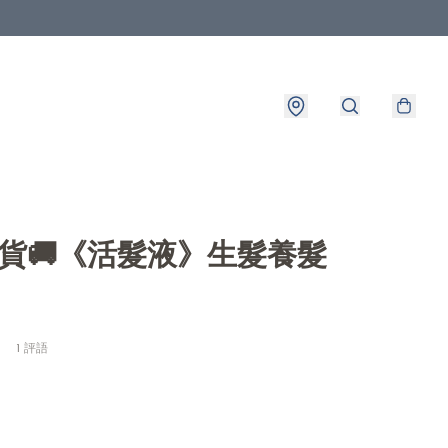
出貨🚚《活髮液》生髮養髮
1 評語