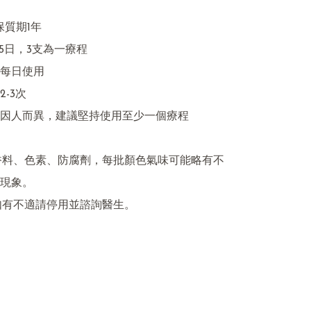
 保質期1年

-15日，3支為一療程

每日使用

-3次

間因人而異，建議堅持使用至少一個療程

香料、色素、防腐劑，每批顏色氣味可能略有不
現象。

如有不適請停用並諮詢醫生。