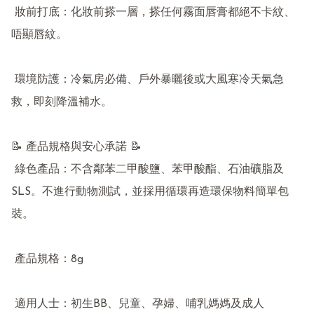
 妝前打底：化妝前搽一層，搽任何霧面唇膏都絕不卡紋、
唔顯唇紋。

 環境防護：冷氣房必備、戶外暴曬後或大風寒冷天氣急
救，即刻降溫補水。

📝 產品規格與安心承諾 📝

 綠色產品：不含鄰苯二甲酸鹽、苯甲酸酯、石油礦脂及
SLS。不進行動物測試，並採用循環再造環保物料簡單包
裝。

 產品規格：8g

 適用人士：初生BB、兒童、孕婦、哺乳媽媽及成人
