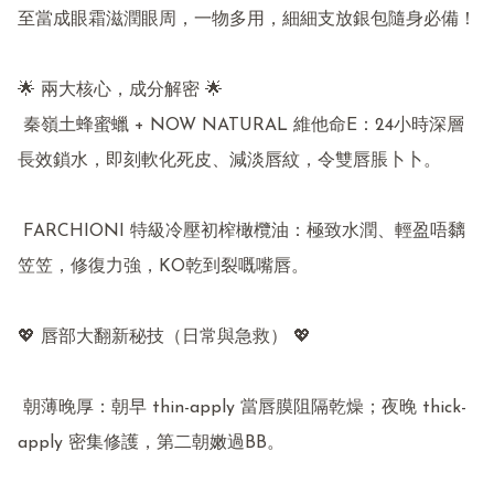
至當成眼霜滋潤眼周，一物多用，細細支放銀包隨身必備！

🌟 兩大核心，成分解密 🌟

 秦嶺土蜂蜜蠟 + NOW NATURAL 維他命E：24小時深層
長效鎖水，即刻軟化死皮、減淡唇紋，令雙唇脹卜卜。

 FARCHIONI 特級冷壓初榨橄欖油：極致水潤、輕盈唔黐
笠笠，修復力強，KO乾到裂嘅嘴唇。

💖 唇部大翻新秘技（日常與急救） 💖

 朝薄晚厚：朝早 thin-apply 當唇膜阻隔乾燥；夜晚 thick-
apply 密集修護，第二朝嫩過BB。
