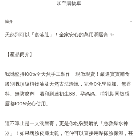
加至購物車
−
簡介
天然到可以「食落肚」！全家安心的萬用潤唇膏 ✨

【產品簡介】

我哋堅持100%全天然手工製作，現做現賣！嚴選寶寶輔食
級別嘅頂級植物油及天然古法蜂蠟，完全0化學添加、無香
料、無防腐劑，溫和到連初生BB、孕媽媽、哺乳期同敏感
唇都100%安心使用。

這不單止是一支潤唇膏，更是你乾裂雙唇的「急救爆水神
器」！如果塊臉皮膚太乾，佢仲可以直接用嚟搽臉保濕，甚