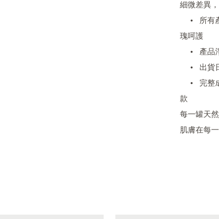
細微差異，
	•	所有產品未加修飾性添加物，確保肌膚享受最純粹的玫
瑰呵護

	•	產品淨重約50g，因手工分裝，重量 ±5~10g 屬於正常

	•	出貨日期即為保質期起算，建議開封後三個月內用完

	•	完整成份、用法及注意事項已於網頁公開下單即同意條
款

每一罐天然
肌膚在每一