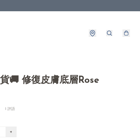
8出貨🚚 修復皮膚底層Rose
1 評語
+