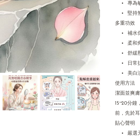
	•	專為敏感肌設計，質地溫和、舒緩不刺激

	•	堅持無香精、無色素，每批天然色澤獨一無二

多重功效

	•	補水保濕 | 修護強化 | 緊緻亮膚

	•	柔和角質，煥發柔嫩光采

	•	舒緩壓力，安撫敏感，調理油脂分泌

	•	日常抗氧化，延緩肌膚老化

	•	美白淡斑 | 提亮膚色 | 緩解泛紅與不適

使用方法

潔面並爽膚
15~20
前，先於耳
貼心聲明

	•	嚴選天然原料，因每批氣候影響，產品顏色與香氣會有