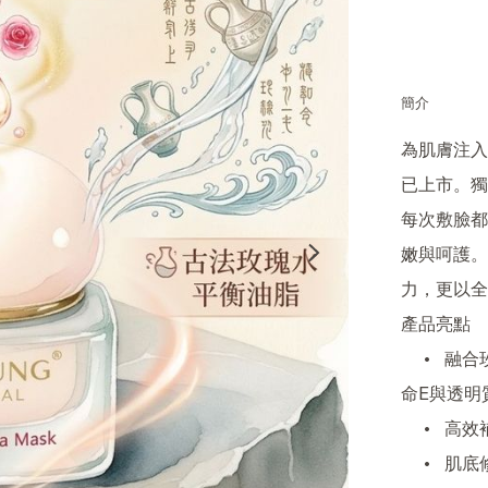
簡介
為肌膚注入
已上市。獨
每次敷臉都
嫩與呵護。
力，更以全
產品亮點

	•	融合玫瑰花瓣及玫瑰花油，結合古法玫瑰水，配以維他
命E與透明
	•	高效補水、保濕鎖水，賦予肌膚充盈彈性

	•	肌底修護同步亮膚，淡褪色斑、均勻膚色
