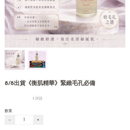
8/8出貨《衡肌精華》緊緻毛孔必備
3 評語
數量
−
+