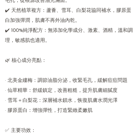
毛孔，從根源改善油光滿面。

✔️ 天然植萃複方：蘆薈、雪耳、白梨花協同補水，膠原蛋
白加強彈潤，肌膚不再外油內乾。

✔️ 100%純淨配方：無添加化學成分、激素、酒精，溫和調
理，敏感肌也適用。

🌿 核心成分亮點：

· 北美金縷梅：調節油脂分泌，收緊毛孔，緩解痘痘問題

· 仙草精華：舒緩鎮定，改善粗糙，提升肌膚細膩度

· 雪耳＋白梨花：深層補水鎖水，恢復肌膚水潤光澤

· 膠原蛋白：增強彈性，打造緊緻柔嫩肌

✅ 主要功效：
