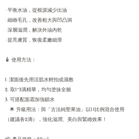
· 平衡水油，從根源減少出油

· 細緻毛孔，改善粗大與凹凸洞

· 深層滋潤，解決外油內乾

· 提亮膚質，恢復柔嫩細滑

🧴 使用方法：

1. 潔面後先用活肌水輕拍或濕敷

2. 取1~3滴精華，均勻塗抹全臉

3. 可搭配面霜加強鎖水

   🌟 升級用法：與「古法純聖果油」以1:1比例混合使用
（建議各2滴），強化滋潤、美白與緊緻效果！
