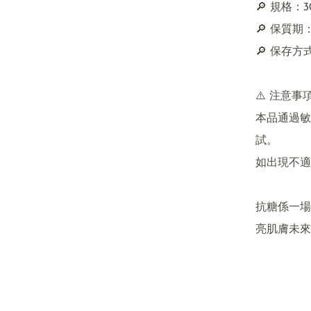
🔎 規格：30
🔎 保質
🔎 保存方
⚠️ 注意事項
本品通過敏
試。

如出現不適
抗糖係一場
亮肌膚未來