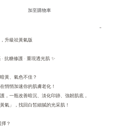
加至購物車
−
，升級祛黃氣版

· 抗糖修護 · 重現透光肌 ✨

暗黃、氣色不佳？

在悄悄加速你的肌膚老化！

護，一瓶改善暗沉、淡化印跡、強韌肌底，

黃氣」，找回白皙細膩的光采肌！

選擇？
