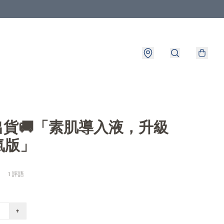
8出貨🚚「素肌導入液，升級
氣版」
1 評語
+