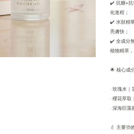
✔️ 抗糖
化進程；

✔️ 水狀
亮膚快；

✔️ 全成
植物精萃，
🌟 核心成
· 玫瑰水
· 櫻花萃
· 深海巨藻
💧 主要功效