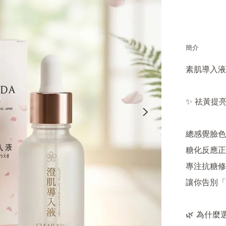
簡介
素肌導入液
✨ 祛黃提亮 
總感覺臉色
糖化反應正
專注抗糖修
讓你告別「
🌿 為什麼