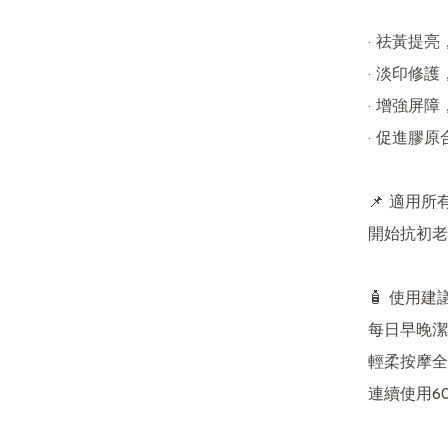
· 祛黃提亮
· 淡印修護
· 增強屏障
· 促進膠
📌 適用所
開始抗初老
🧴 使用建議
每日早晚潔
輕柔按摩全
連續使用6