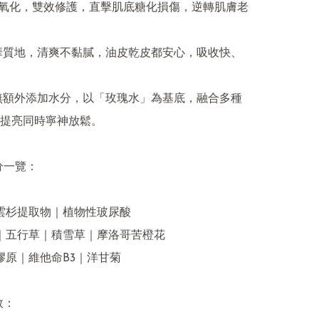
+抗氧化，雙效修護，直擊肌底糖化損傷，逆轉肌膚老
精華質地，清爽不黏膩，油皮乾皮都安心，吸收快、
分無額外添加水分，以「玫瑰水」為基底，融合多種
提亮同時寧神放鬆。

分一覽：

｜雲杉提取物｜植物性玻尿酸

取｜五行草｜積雪草｜摩洛哥苦橙花

膠原｜維他命B3｜洋甘菊

：
