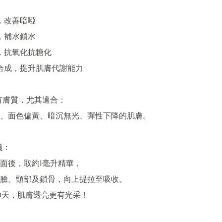
，改善暗啞

，補水鎖水

，抗氧化抗糖化

原合成，提升肌膚代謝能力

有膚質，尤其適合：

、面色偏黃、暗沉無光、彈性下降的肌膚。

：

面後，取約1毫升精華，

臉、頸部及鎖骨，向上提拉至吸收。

0天，肌膚透亮更有光采！
