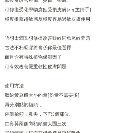
修復及改善燒傷、燙傷、褥瘡、

可修復受化學物腐蝕受損皮膚[e.g.主婦手]

極度推薦超敏感及極度容易過敏皮膚使用

唔想太潤又想修復改善皺紋同魚尾紋問題

古法不朽凝膠將會係你最佳選擇

而且含有特殊植物保濕因子

可有效改善嚴重乾性皮膚問題

使用方法：

取約黃豆般大小的量[份量不需要多]

再分別點於額頭，

兩側臉頰，鼻尖，下巴5個部位。

由鼻翼兩側向額頭畫大圈三次，
