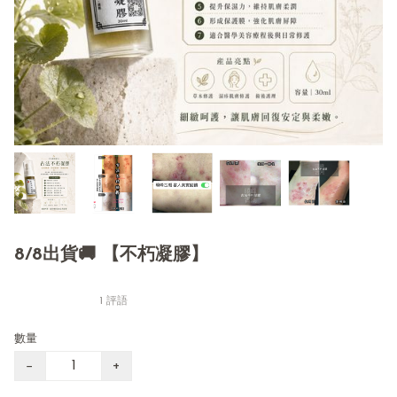
8/8出貨🚚 【不朽凝膠】
1 評語
數量
−
+