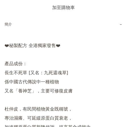
加至購物車
−
簡介
❤️秘製配方 全港獨家發售❤️

產品成份：

長生不死草 [又名：九死還魂草]

係中國古代傳說中一種植物

又名「養神芝」，主要可修復皮膚

杜仲皮，有民間植物黃金既稱號，

專治濕癢、可延緩原蛋白質衰老，
