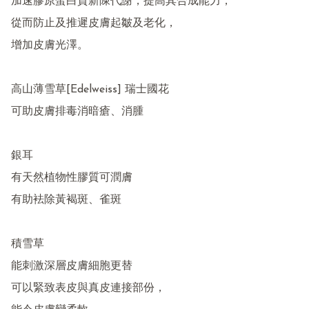
加速膠原蛋白質新陳代謝，提高其合成能力，

從而防止及推遲皮膚起皺及老化，

增加皮膚光澤。

高山薄雪草[Edelweiss] 瑞士國花

可助皮膚排毒消暗瘡、消腫

銀耳

有天然植物性膠質可潤膚

有助袪除黃褐斑、雀斑

積雪草

能刺激深層皮膚細胞更替

可以緊致表皮與真皮連接部份，
