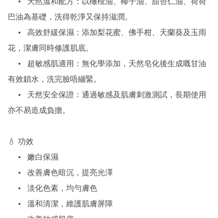
	•	天然溫和配方：以橄欖油、椰子油、甜杏仁油、荷荷
巴油為基礎，洗得乾淨又保持滋潤。

	•	高效舒緩保濕：添加梨花蜜、佛手柑、天蘭葵及玉雨
花，潔膚同時修護肌底。

	•	超敏感肌適用：無化學添加，天然皂化後生成嘅甘油
有效鎖水，洗完臉唔繃緊。

	•	天然安全保證：通過敏感及肌膚刺激測試，長期使用
亦不易造成負擔。

💧 功效

	•	嫩白保濕

	•	改善膚色暗沉，提亮光澤

	•	淡化色素，均勻膚色

	•	溫和清潔，維護肌膚屏障
