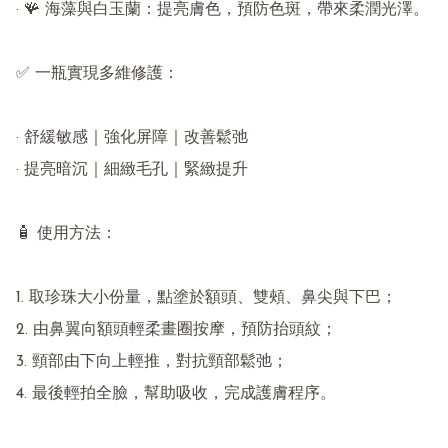
· 🪸 海藻與白玉蘭：提亮膚色，預防色斑，帶來柔潤光澤。

✅ 一瓶實現多維修護：

· 舒緩敏感｜強化屏障｜改善鬆弛

· 提亮暗沉｜細緻毛孔｜緊緻提升

🧴 使用方法：

1. 取珍珠大小份量，點塗於額頭、雙頰、鼻尖與下巴；

2. 由鼻翼向額頭輕柔畫圈按摩，預防抬頭紋；

3. 頸部由下向上輕推，對抗頸部鬆弛；

4. 最後輕拍全臉，幫助吸收，完成護膚程序。
