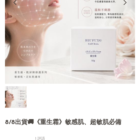
8/8出貨🚚《重生霜》敏感肌、超敏肌必備
1 評語