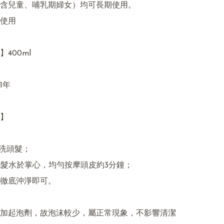
含兒童、哺乳期婦女）均可長期使用。

使用

400ml

年

】

預洗頭髮；

量洗髮水於掌心，均勻按摩頭皮約3分鐘；

水徹底沖淨即可。

加起泡劑，故泡沫較少，屬正常現象，不影響清潔