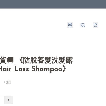
出貨🚚 《防脫養髮洗髮露
-Hair Loss Shampoo》
1 評語
+