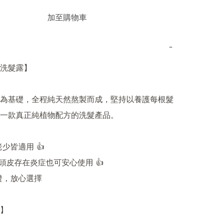
加至購物車
−
洗髮露】

為基礎，全程純天然熬製而成，堅持以養護每根髮
一款真正純植物配方的洗髮產品。

老少皆適用 👍

使頭皮存在炎症也可安心使用 👍

證，放心選擇

】
