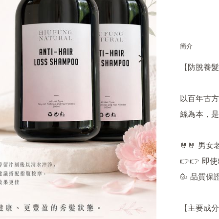
簡介
【防脫養髮
以百年古方
絲為本，是
🤘🤘 男女
👉👉 即
🥳 品質保
【主要成分