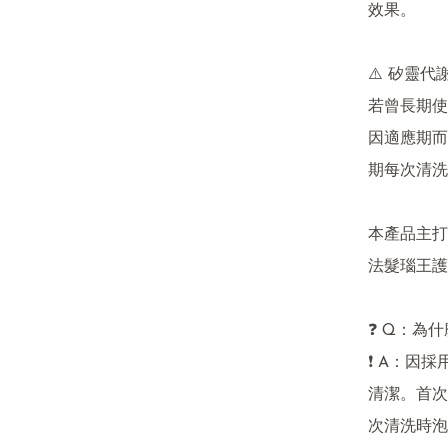
效果。

⚠️ 矽靈代
若曾長期使
因適應期而
期每次清洗
本產品主打
法髮瑙王護
❓ Q：為
❗ A：因
清潔。首次
次清洗時泡