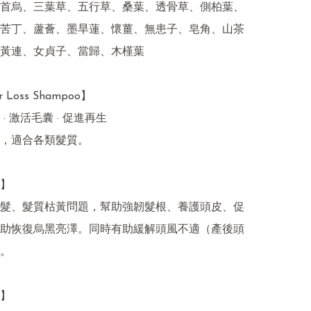
首烏、三葉草、五行草、桑葉、透骨草、側柏葉、
苦丁、蘆薈、墨旱蓮、懷薑、無患子、皂角、山茶
黃連、女貞子、當歸、木槿葉

r Loss Shampoo】

· 激活毛囊 · 促進再生

，適合各類髮質。

】

髮、髮質枯黃問題，幫助強韌髮根、養護頭皮、促
助恢復烏黑亮澤。同時有助緩解頭風不適（產後頭
。

】
