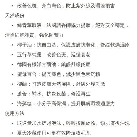
	•	改善色斑、亮白膚色，防止紫外線及環境損害

天然成份

	•	綠青萃取液：法國調香師協力提取，絕對安全穩定，
清除細胞雜質、強化防禦力

	•	椰子油：抗自由基、保護皮膚抗老化，舒緩乾燥濕疹

	•	五行草純露：改善色斑、延緩衰老

	•	德國有機洋甘菊油：鎮靜舒緩炎症

	•	聖母百合：提亮膚色，減少黑色素沉積

	•	柳蘭：打造皮膚天然屏障，舒緩外界刺激

	•	蘆薈：補水、抗炎殺菌，修護再生

	•	海藻糖：小分子高保濕，提升肌膚環境適應力

使用方法

	•	取適量加水搓起泡沫，輕輕按摩於臉、頸肌膚後沖洗

	•	夏天冷藏使用可更有效降溫收毛孔
