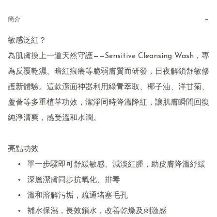
−
簡介
敏感泛紅？

為肌膚換上一道天然守護——Sensitive Cleansing Wash，專
為反覆乾濕、暗紅痕癢等脆弱膚質而研發，日夜解鎖舒敏修
護新體驗。這款潔面神器利用綠青萃取、椰子油、洋甘菊、
蘆薈等多重植萃功效，潔淨同時降溫降紅，讓肌膚瞬間回復
純淨清爽，感受溫和水潤。

亮點功效

	•	單一步驟即可舒緩敏感、減淡紅腫，助皮膚降溫紓緩

	•	深層潔膚同步抗氧化、排毒

	•	溫和溶解污垢，疏通堵塞毛孔

	•	補水保濕，長效鎖水，改善乾燥及刺激感
