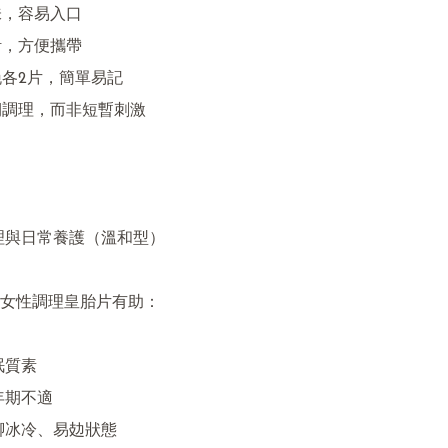
味，容易入口

計，方便攜帶

晚各2片，簡單易記

期調理，而非短暫刺激

調理與日常養護（溫和型）

女性調理皇胎片有助：

眠質素

年期不適

腳冰冷、易攰狀態
