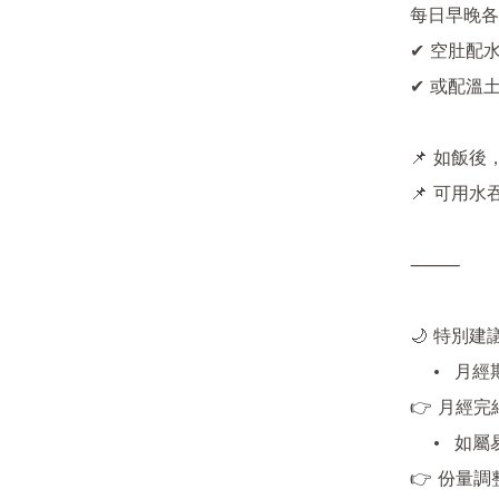
每日早晚各2
✔ 空肚配水
✔ 或配溫
📌 如飯後
📌 可用水
⸻

🌙 特別建
	•	月經期間建議暫停

👉 月經完
	•	如屬易燥熱體質或天氣乾燥易上火者：

👉 份量調