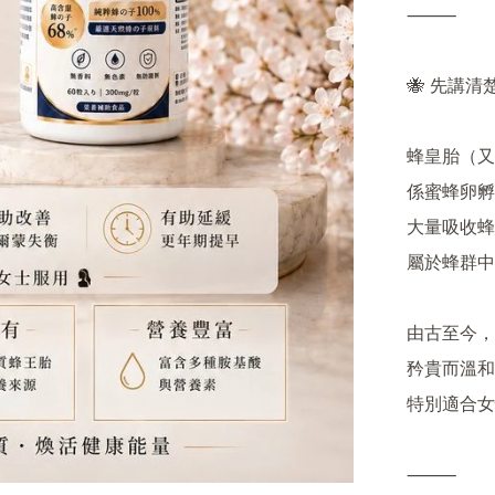
⸻

🐝 先講清
蜂皇胎（又
係蜜蜂卵孵
大量吸收蜂
屬於蜂群中
由古至今，
矜貴而溫和
特別適合女
⸻
