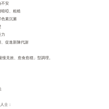
熱不安

膚暗啞、粗糙

部色素沉澱



力

顏、促進新陳代謝

「慢慢見效、愈食愈穩」型調理。



人士：
