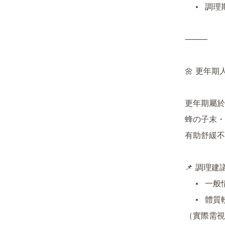
	•	調理期間建議清淡飲食，多飲溫水

⸻

🌼 更年期
更年期屬於
蜂の子末・
有助舒緩不
📌 調理建議
	•	一般情況：連續服用 1–3個月

	•	體質較弱者：可需 6–12個月

（實際需視