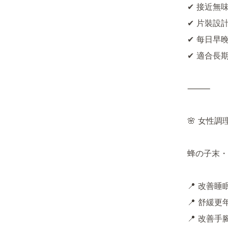
✔ 接近無
✔ 片裝設
✔ 每日早
✔ 適合長
⸻

🌸 女性
蜂の子末・
📍 改善睡
📍 舒緩更
📍 改善手