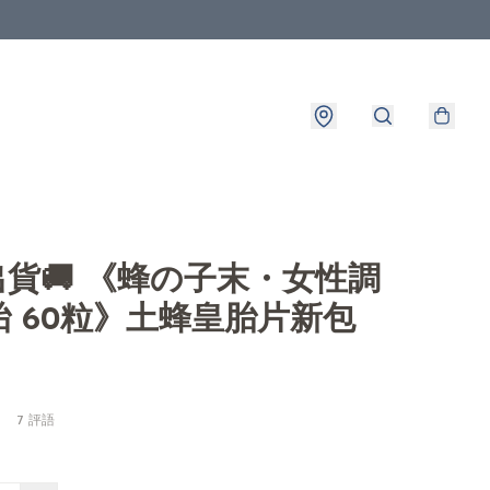
8出貨🚚 《蜂の子末・女性調
胎 60粒》土蜂皇胎片新包
7 評語