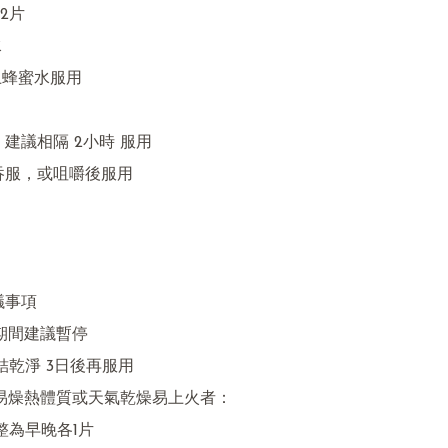
片



土蜂蜜水服用

，建議相隔 2小時 服用

吞服，或咀嚼後服用

議事項

結乾淨 3日後再服用

整為早晚各1片
