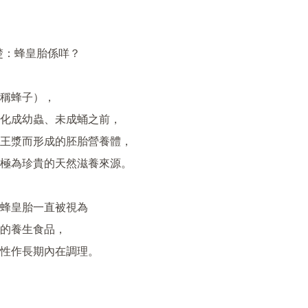
楚：蜂皇胎係咩？

稱蜂子），

化成幼蟲、未成蛹之前，

王漿而形成的胚胎營養體，

極為珍貴的天然滋養來源。

蜂皇胎一直被視為

的養生食品，

性作長期內在調理。
