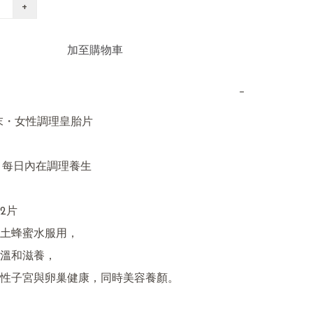
+
加至購物車
−
末・女性調理皇胎片

｜每日內在調理養生

片

土蜂蜜水服用，

溫和滋養，

性子宮與卵巢健康，同時美容養顏。
