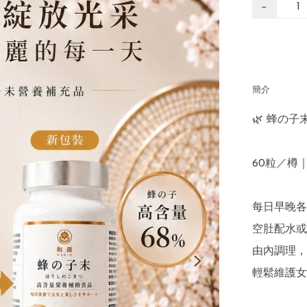
−
簡介
🌿 蜂の子
60粒／樽
每日早晚各2
空肚配水或
由內調理，
輕鬆維護女