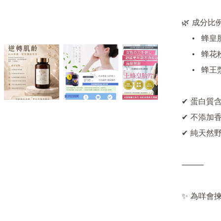
🌿 成分比
	•	蜂皇胎 70%

	•	蜂花粉 20%

	•	蜂王漿 10%

✔ 蛋白質含
✔ 不添加
✔ 純天然
⸻

✨ 為咩會揀