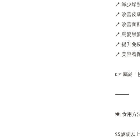
📍 減少燥
📍 改善皮
📍 改善面
📍 烏髮黑髮
📍 提升免疫
📍 美容養
👉 屬於
⸻

🍽 食用方法
25歲或以上