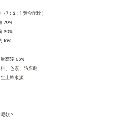
例（7：2：1 黃金配比）

量高達 68%

香料、色素、防腐劑

野生土蜂來源

呢款？
