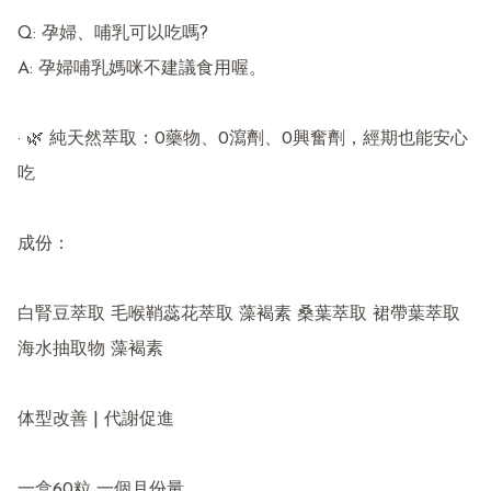
Q: 孕婦、哺乳可以吃嗎?

A: 孕婦哺乳媽咪不建議食用喔。

· 🌿 純天然萃取：0藥物、0瀉劑、0興奮劑，經期也能安心
吃

成份：

白腎豆萃取 毛喉鞘蕊花萃取 藻褐素 桑葉萃取 裙帶葉萃取 
海水抽取物 藻褐素 

体型改善 | 代謝促進

一盒60粒 一個月份量
