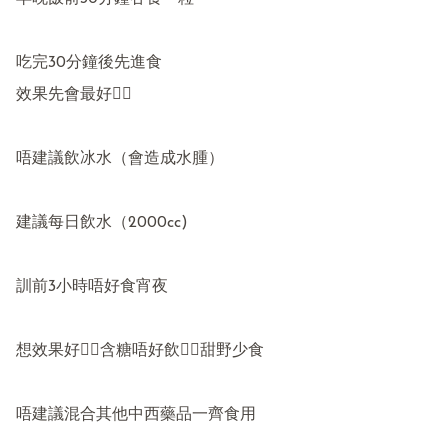
吃完30分鐘後先進食

效果先會最好👍🏻

唔建議飲冰水（會造成水腫）

建議每日飲水（2000cc)

訓前3小時唔好食宵夜

想效果好👉🏻含糖唔好飲👉🏻甜野少食

唔建議混合其他中西藥品一齊食用
