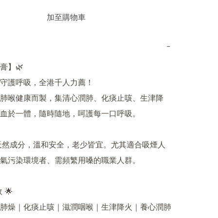
加至購物車
−
】🌿

守護呼吸，全港千人力薦！

肺喉健康而製，集清心潤肺、化痰止咳、生津降
血於一體，隨時隨地，呵護每一口呼吸。

純天然成分，溫和安全，老少皆宜。尤其適合吸煙人
氣污染環境者、需頻繁用嗓的職業人群。

🌟

肺燥｜化痰止咳｜滋潤咽喉｜生津降火｜養心潤肺