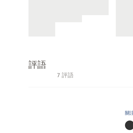
評語
7 評語
關