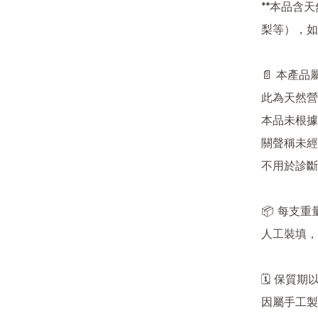
**本品含
梨等），如
📄 本產
此為天然營
本品未根據
關聲稱未經
不用於診斷
📦 每支重
人工裝填，
🗓 保質
因屬手工製