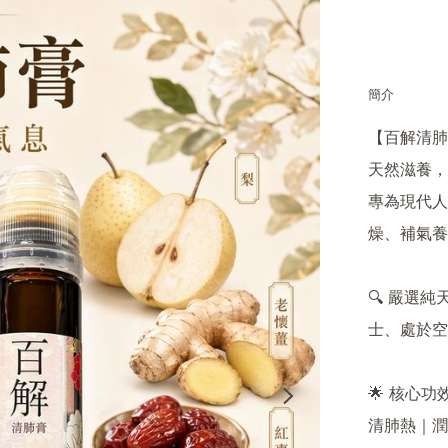
簡介
【百解清肺膏
天然滋養，
專為現代人
燥、補氣養
🔍 嚴選
士、處於空
🌟 核心功效 
清肺熱｜潤