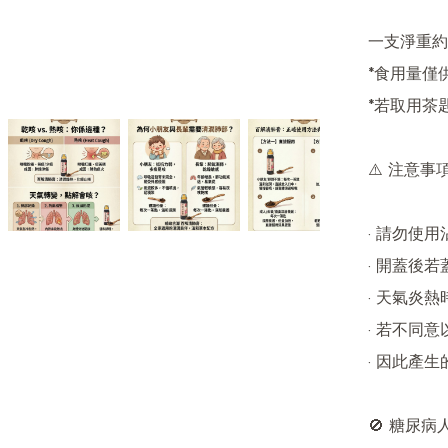
一支淨重約1
*食用量僅
*若取用茶
⚠️ 注意事項
· 請勿使
· 開蓋後
· 天氣炎熱
· 若不同
· 因此產生
🚫 糖尿