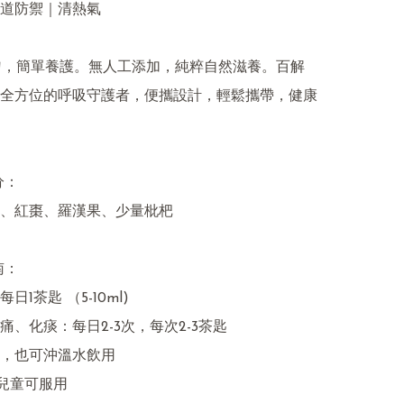
道防禦｜清熱氣

勺，簡單養護。無人工添加，純粹自然滋養。百解
全方位的呼吸守護者，便攜設計，輕鬆攜帶，健康
：

、紅棗、羅漢果、少量枇杷

：

1茶匙 （5-10ml)

、化痰：每日2-3次，每次2-3茶匙

，也可沖溫水飲用

兒童可服用
