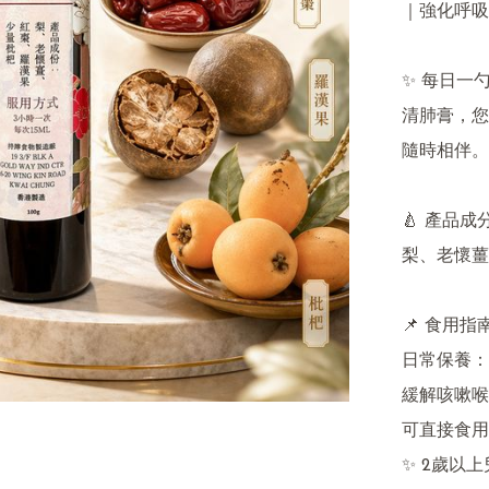
｜強化呼吸
✨ 每日一
清肺膏，您
隨時相伴。

🍐 產品成分
梨、老懷薑
📌 食用指南
日常保養：每日
緩解咳嗽喉痛
可直接食用
✨ 2歲以上