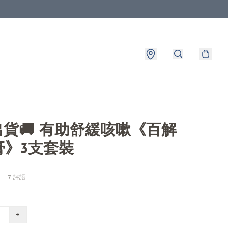
8出貨🚚 有助舒緩咳嗽《百解
膏》3支套裝
7 評語
+