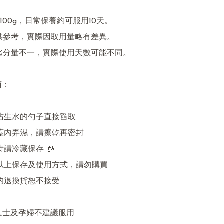
00g，日常保養約可服用10天。

供參考，實際因取用量略有差異。

匙分量不一，實際使用天數可能不同。

：

用沾生水的勺子直接舀取

若蓋內弄濕，請擦乾再密封

時請冷藏保存 🧊

意以上保存及使用方式，請勿購買

的退換貨恕不接受

病人士及孕婦不建議服用
