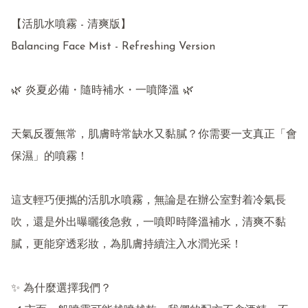
【活肌水噴霧 - 清爽版】

Balancing Face Mist - Refreshing Version

🌿 炎夏必備・隨時補水・一噴降溫 🌿

天氣反覆無常，肌膚時常缺水又黏膩？你需要一支真正「會
保濕」的噴霧！

這支輕巧便攜的活肌水噴霧，無論是在辦公室對着冷氣長
吹，還是外出曝曬後急救，一噴即時降溫補水，清爽不黏
膩，更能穿透彩妝，為肌膚持續注入水潤光采！

✨ 為什麼選擇我們？
