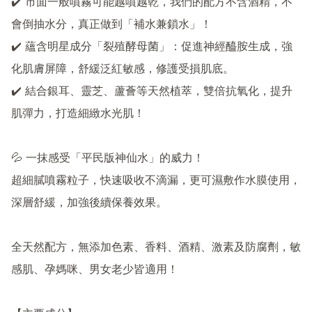
✔️ 市面一般噴霧可能越噴越乾，我們的配方不含酒精，不
會倒抽水分，真正做到「補水兼鎖水」！

✔️ 蘊含明星成分「裂殖酵母菌」：促進神經醯胺生成，強
化肌膚屏障，舒緩泛紅敏感，修護受損肌底。

✔️ 結合銀耳、靈芝、蘆薈等天然植萃，雙倍抗氧化，提升
肌彈力，打造細緻水光肌！

💦 一抹感受「平民版神仙水」的威力！

超細膩噴霧粒子，快速吸收不滴漏，更可濕敷作水膜使用，
深層舒緩，加強後續保養效果。

全天然配方，無添加色素、香料、酒精、激素及防腐劑，敏
感肌、孕媽咪、男女老少皆適用！
