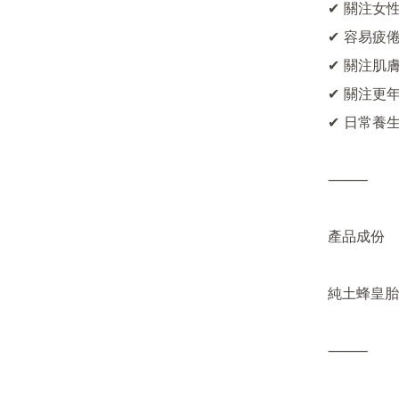
✔ 關注女性
✔ 容易疲
✔ 關注肌
✔ 關注更
✔ 日常養生
⸻

產品成份

純土蜂皇胎

⸻
