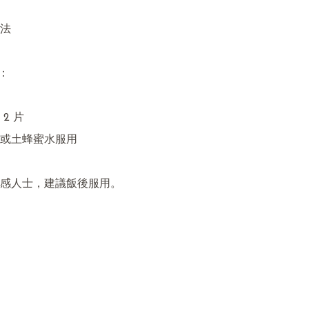
法

：

2 片

或土蜂蜜水服用

感人士，建議飯後服用。
