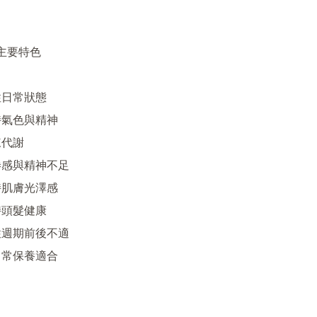
 主要特色

日常狀態

持氣色與精神

代謝

倦感與精神不足

持肌膚光澤感

頭髮健康

性週期前後不適

日常保養適合
