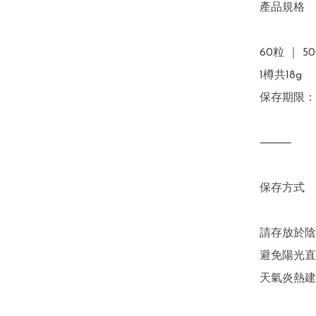
產品規格

60粒 ｜ 50
1樽共18g

保存期限：2
⸻

保存方式

請存放於陰
避免陽光直
天氣炎熱建