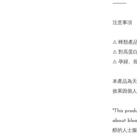
⸻

注意事項

⚠ 蜂類產
⚠ 對高蛋
⚠ 孕婦、
本產品為天
效果因個人
"This produ
about bl
醇的人士服用