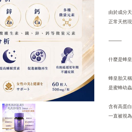
由於成分天
正常天然現
⸻

什麼是蜂皇
蜂皇胎又稱
是蜜蜂幼蟲
含有高蛋白
一直被視為