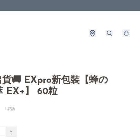
8出貨🚚 EXpro新包裝【蜂の
 EX+】 60粒
1 評語
+