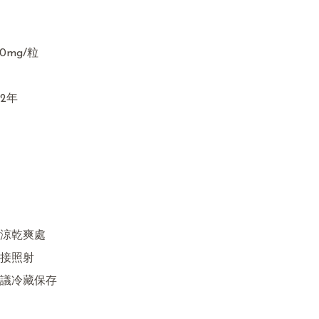
0mg/粒

年

涼乾爽處

接照射

議冷藏保存
