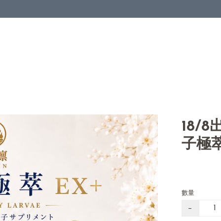
18/
子極萃
數量
−