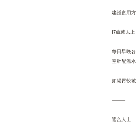
建議食用方
17歲或以上
每日早晚各 
空肚配溫水
如腸胃較敏
⸻

適合人士
