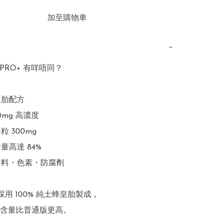
加至購物車
−
 PRO+ 有咩唔同？

胎配方

0mg 高濃度

 300mg

量高達 84%

香料・色素・防腐劑

 採用 100% 純土蜂皇胎製成，

含量比普通版更高。
