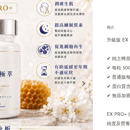
簡介
升級版 EX
✔ 純土蜂皇
✔ 每粒 50
✔ 普通版每粒
✔ 蛋白質含
✔ 無添加
EX PRO+
純度及營養