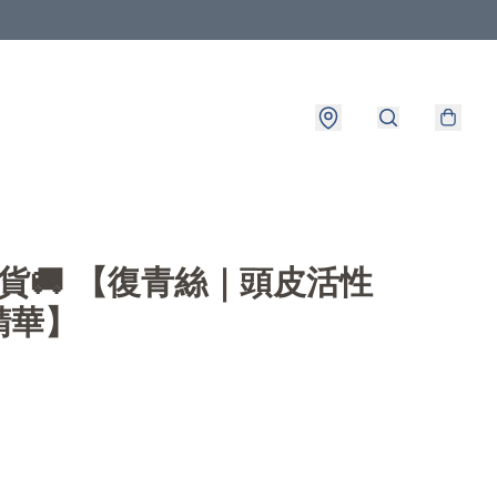
出貨🚚 【復青絲｜頭皮活性
精華】