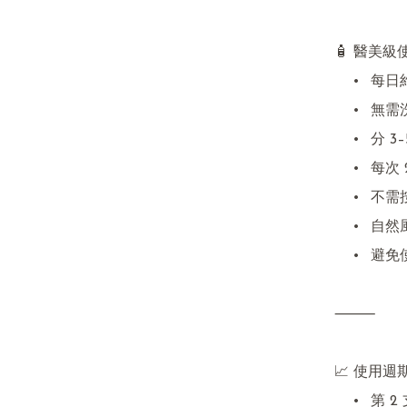
🧴 醫美級
	•	每日約 10ml，早晚可用

	•	無需洗頭後使用

	•	分 3–5 次 塗抹於頭皮

	•	每次 2 下，均勻塗抹即可

	•	不需按摩（避免刺激毛囊）

	•	自然風乾約 3 分鐘

	•	避免使用風筒吹乾

⸻

📈 使用週
	•	第 2 支：頭皮穩定度提升、脫髮減少
