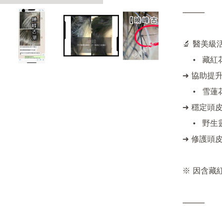
⸻

🔬 醫美級
	•	藏紅花萃取

➜ 協助提
	•	雪蓮花精萃

➜ 穩定頭
	•	野生靈芝精萃

➜ 修護頭
※ 因含藏
⸻
