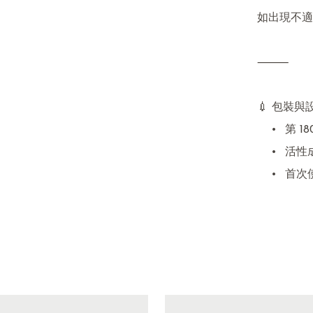
如出現不適
⸻

💉 包裝與
	•	第 180 批起改用 擠咀設計

	•	活性成分較高，擠咀偶有阻塞屬正常情況

	•