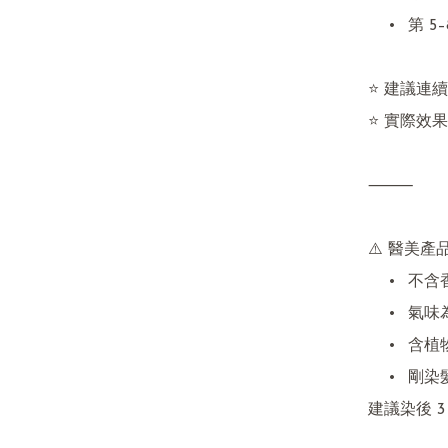
	•	第 5–8 支：頭髮顏色及密度逐步改善

⭐ 建議連續
⭐ 實際效
⸻

⚠️ 醫美產
	•	不含香料、色素、防腐劑

	•	氣味為天然成分本身氣味

	•	含植物活性細渣，屬正常現象

	•	剛染髮或頭皮敏感者

建議染後 3