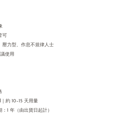
象

議使用


