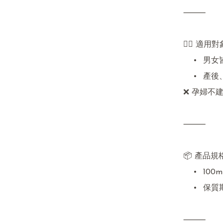
⸻

👨‍⚕️ 適用對
	•	男女皆可

	•	產後、壓力型、作息不規律人士

❌ 孕婦不建
⸻

📦 產品規格
	•	100ml｜約 10–15 天用量

	•	保質期：1 年（由出貨日起計）

⸻
