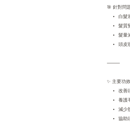
🎯 針對問題
	•	白髮逐漸增多

	•	髮質變幼、易斷

	•	髮量減少、脫髮明顯

	•	頭皮狀態失衡

⸻

✨ 主要功效
	•	改善頭皮循環狀態

	•	養護毛囊，延長髮絲生長週期

	•	減少脫髮，提升髮根穩定度

	•	協助頭髮逐步回復自然深色與光澤
