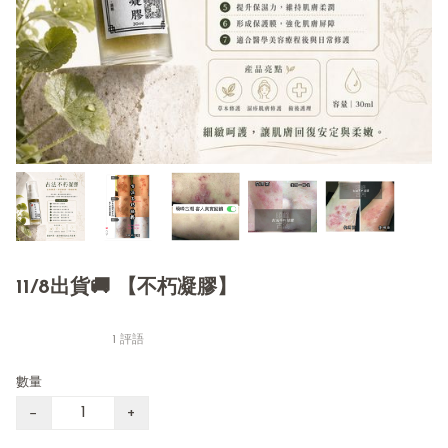
11/8出貨🚚 【不朽凝膠】
1 評語
數量
−
+