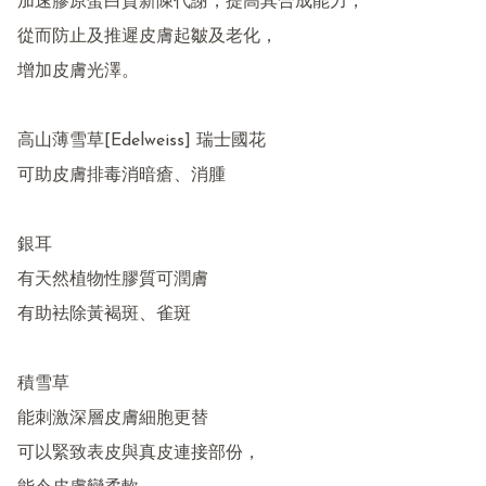
加速膠原蛋白質新陳代謝，提高其合成能力，

從而防止及推遲皮膚起皺及老化，

增加皮膚光澤。

高山薄雪草[Edelweiss] 瑞士國花

可助皮膚排毒消暗瘡、消腫

銀耳

有天然植物性膠質可潤膚

有助袪除黃褐斑、雀斑

積雪草

能刺激深層皮膚細胞更替

可以緊致表皮與真皮連接部份，
