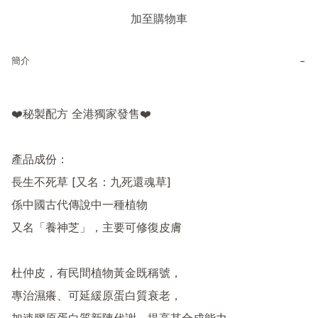
加至購物車
−
簡介
❤️秘製配方 全港獨家發售❤️

產品成份：

長生不死草 [又名：九死還魂草]

係中國古代傳說中一種植物

又名「養神芝」，主要可修復皮膚

杜仲皮，有民間植物黃金既稱號，

專治濕癢、可延緩原蛋白質衰老，
