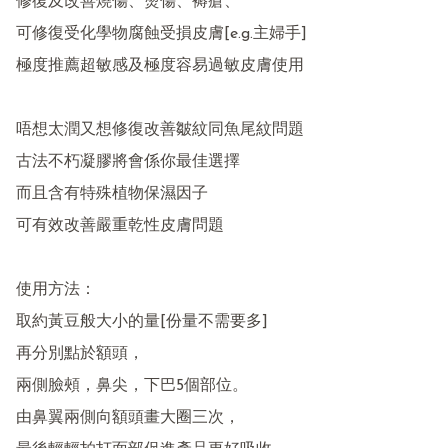
修復及改善燒傷、燙傷、褥瘡、

可修復受化學物腐蝕受損皮膚[e.g.主婦手]

極度推薦超敏感及極度容易過敏皮膚使用

唔想太潤又想修復改善皺紋同魚尾紋問題

古法不朽凝膠將會係你最佳選擇

而且含有特殊植物保濕因子

可有效改善嚴重乾性皮膚問題

使用方法：

取約黃豆般大小的量[份量不需要多]

再分別點於額頭，

兩側臉頰，鼻尖，下巴5個部位。

由鼻翼兩側向額頭畫大圈三次，
