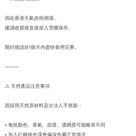
因此香港天氣炎熱潮濕，

建議收貨後直接放入雪櫃保存。

開封後請於1個月內盡快食用完畢。

⸻

⚠️ 天然產品注意事項

因採用天然原材料及古法人手熬製：

▪ 每批顏色、香氣、甜度、濃稠度可能略有不同

▪ 加入紅糖後色澤會偏深色屬正常情況
