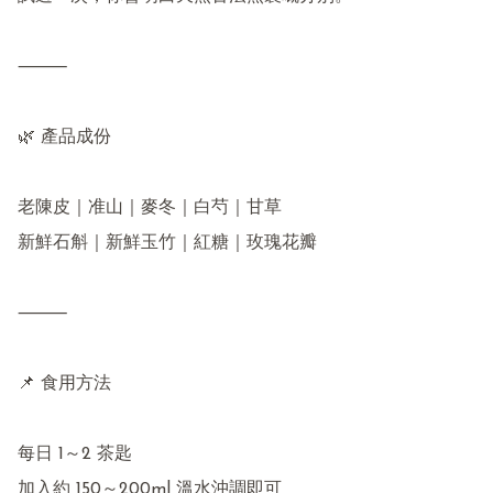
⸻

🌿 產品成份

老陳皮｜准山｜麥冬｜白芍｜甘草

新鮮石斛｜新鮮玉竹｜紅糖｜玫瑰花瓣

⸻

📌 食用方法

每日 1～2 茶匙

加入約 150～200ml 溫水沖調即可
