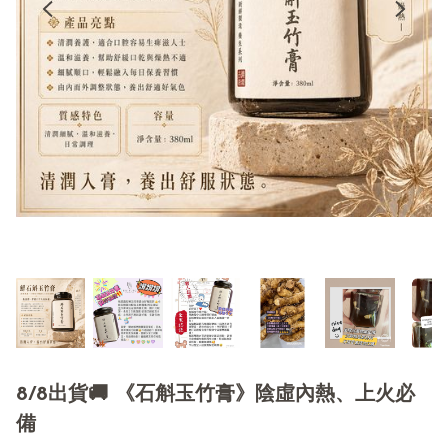
8/8出貨🚚 《石斛玉竹膏》陰虛內熱、上火必
備