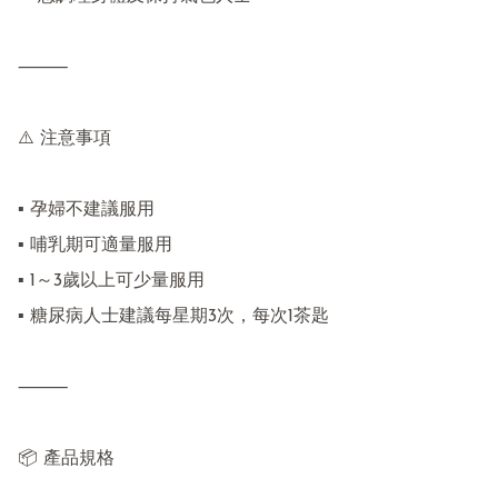
⸻

⚠️ 注意事項

▪ 孕婦不建議服用

▪ 哺乳期可適量服用

▪ 1～3歲以上可少量服用

▪ 糖尿病人士建議每星期3次，每次1茶匙

⸻

📦 產品規格
