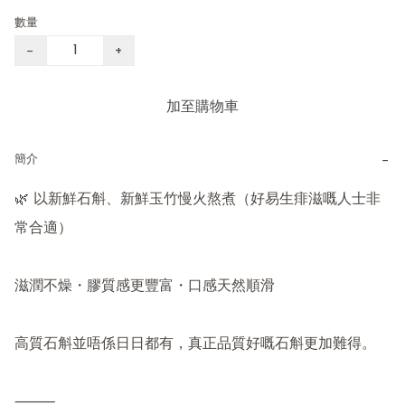
數量
−
+
加至購物車
−
簡介
🌿 以新鮮石斛、新鮮玉竹慢火熬煮（好易生痱滋嘅人士非
常合適）

滋潤不燥・膠質感更豐富・口感天然順滑

高質石斛並唔係日日都有，真正品質好嘅石斛更加難得。

⸻
