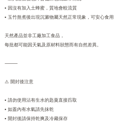
▪ 因沒有加入土蜂蜜，質地會較流質

▪ 玉竹熬煮後出現沉澱物屬天然正常現象，可安心食用

天然產品並非工廠加工食品，

每批都可能因天氣及原材料狀態而有自然差異。

⸻

⚠️ 開封後注意

▪ 請勿使用沾有生水的匙羹直接舀取

▪ 如蓋內有水氣請先抹乾

▪ 開封後請保持乾爽及冷藏保存
