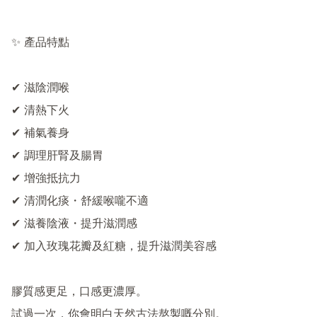
✨ 產品特點

✔ 滋陰潤喉

✔ 清熱下火

✔ 補氣養身

✔ 調理肝腎及腸胃

✔ 增強抵抗力

✔ 清潤化痰・舒緩喉嚨不適

✔ 滋養陰液・提升滋潤感

✔ 加入玫瑰花瓣及紅糖，提升滋潤美容感

膠質感更足，口感更濃厚。

試過一次，你會明白天然古法熬製嘅分別。
