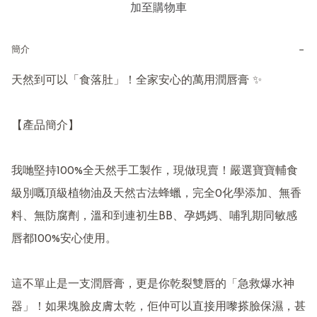
加至購物車
−
簡介
天然到可以「食落肚」！全家安心的萬用潤唇膏 ✨

【產品簡介】

我哋堅持100%全天然手工製作，現做現賣！嚴選寶寶輔食
級別嘅頂級植物油及天然古法蜂蠟，完全0化學添加、無香
料、無防腐劑，溫和到連初生BB、孕媽媽、哺乳期同敏感
唇都100%安心使用。

這不單止是一支潤唇膏，更是你乾裂雙唇的「急救爆水神
器」！如果塊臉皮膚太乾，佢仲可以直接用嚟搽臉保濕，甚