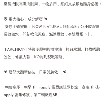
至當成眼霜滋潤眼周，一物多用，細細支放銀包隨身必備！

🌟 兩大核心，成分解密 🌟

 秦嶺土蜂蜜蠟 + NOW NATURAL 維他命E：24小時深層
長效鎖水，即刻軟化死皮、減淡唇紋，令雙唇脹卜卜。

 FARCHIONI 特級冷壓初榨橄欖油：極致水潤、輕盈唔黐
笠笠，修復力強，KO乾到裂嘅嘴唇。

💖 唇部大翻新秘技（日常與急救） 💖

 朝薄晚厚：朝早 thin-apply 當唇膜阻隔乾燥；夜晚 thick-
apply 密集修護，第二朝嫩過BB。
