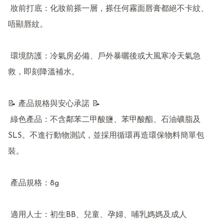
 妝前打底：化妝前搽一層，搽任何霧面唇膏都絕不卡紋、
唔顯唇紋。

 環境防護：冷氣房必備、戶外暴曬後或大風寒冷天氣急
救，即刻降溫補水。

📝 產品規格與安心承諾 📝

 綠色產品：不含鄰苯二甲酸鹽、苯甲酸酯、石油礦脂及
SLS。不進行動物測試，並採用循環再造環保物料簡單包
裝。

 產品規格：8g

 適用人士：初生BB、兒童、孕婦、哺乳媽媽及成人
