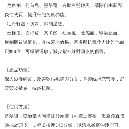
· 皂角刺、何首烏、墨旱蓮：有助白髮轉黑，清除自由基與
炎性物質，提升細胞免疫功能。

· 牡丹籽殼：抗炎、抑制過敏。

· 土槿皮、石榴皮、茶多酚：祛頭風、除濕氣，驅蟲止血，
抑制脂質過氧化，具抗衰老效果。茶多酚抗氧化力比維他命
E強18倍，可緩解過敏，減少紫外線對頭皮的傷害。

【產品功效】

深入滋養頭皮，改善乾枯毛躁與分叉，為髮絲補充營養，舒
緩頭皮敏感，抗炎抗菌。

【使用方法】

洗髮後，取適量均勻塗抹於頭髮（可接近髮根，但避免直接
塗抹於頭皮），輕柔按摩5-10分鐘，以清水徹底沖淨即可。
