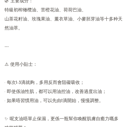
🌿 主要成分：

特級初榨橄欖油、苦橙花油、荷荷巴油、

山茶花籽油、玫瑰果油、薰衣草油、小麥胚芽油等十多种天
然油萃。

---

⚠️ 使用小貼士：

· 每次1-3滴就夠，多用反而會阻礙吸收；

· 即使係油性肌，都可以用油控油，改善過度出油；

· 如果唔習慣用油，可以先由1滴開始，慢慢調整。

✨ 呢支油唔單止保濕，更係一瓶幫你喚醒肌膚自癒力嘅多