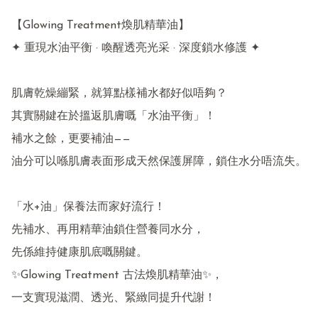
【Glowing Treatment煥肌精華油】

✦ 重現水油平衡 · 喚醒透亮光采 · 深度鎖水修護 ✦

肌膚乾燥繃緊，就算點樣補水都好似唔夠？

其實關鍵在於搵返肌膚嘅「水油平衡」！

補水之餘，更要補油——

油分可以喺肌膚表面形成天然保護屏障，鎖住水分唔流失。

「水+油」保養法而家好流行！

先補水、再用精華油鎖住營養同水分，

先係維持健康肌底嘅關鍵。

✨Glowing Treatment 古法煥肌精華油✨，

一支實現滋潤、透光、緊緻同提升代謝！
