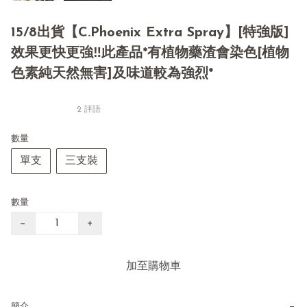
15/8出貨【C.Phoenix Extra Spray】[特強版]
效果更快更強‼️此產品*有植物藥渣會染色[植物
色素純天然無害]及味道較為強烈*
2 評語
數量
單支
三支裝
數量
−
+
加至購物車
−
簡介