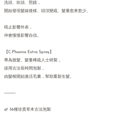
洗頭、吹頭、照鏡，

開始發現髮線後移、頭頂變疏、髮量愈來愈少。

唔止影響外表，

仲會慢慢影響自信。

【C.Phoenix Extra Spray】

專為脫髮、髮量稀疏人士研製，

採用古法長時間泡製，

由髮根開始激活毛囊，幫助重新生髮。

⸻

🌿 36種珍貴草本古法泡製
