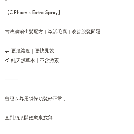
【C.Phoenix Extra Spray】

古法濃縮生髮配方｜激活毛囊｜改善脫髮問題

🤫 更強濃度｜更快見效

💯 純天然草本｜不含激素

⸻

曾經以為甩幾條頭髮好正常，

直到頭頂開始愈來愈薄…
