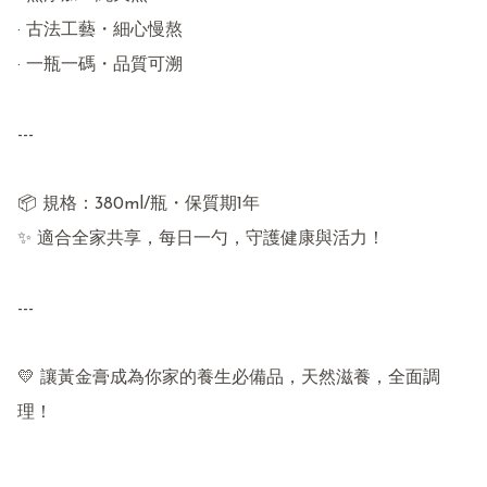
· 古法工藝・細心慢熬

· 一瓶一碼・品質可溯

---

📦 規格：380ml/瓶・保質期1年

✨ 適合全家共享，每日一勺，守護健康與活力！

---

💛 讓黃金膏成為你家的養生必備品，天然滋養，全面調
理！