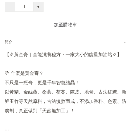
−
+
加至購物車
−
簡介
【🌞黃金膏｜全能滋養秘方・一家大小的能量加油站🌞】

💛 什麼是黃金膏？

不只是一瓶膏，更是千年智慧結晶！

以黃精、金絲藤、桑葚、茯苓、陳皮、地骨、古法紅糖、新
鮮玉竹等天然原料，古法慢熬而成，不添加香料、色素、防
腐劑，真正做到「天然無加工」！

---
