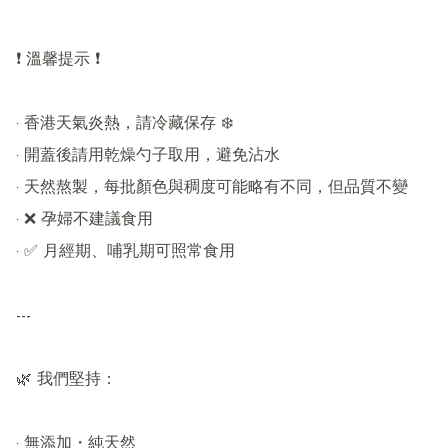
❗ 溫馨提示 ❗

· 香港天氣炎熱，請冷藏保存 ❄️

· 開蓋後請用乾燥勺子取用，避免沾水

· 天然熬製，每批顏色與稠度可能略有不同，但品質不變

· ❌ 孕婦不建議食用

· ✅ 月經期、哺乳期可照常食用

---

🌿 我們堅持：

· 無添加・純天然
