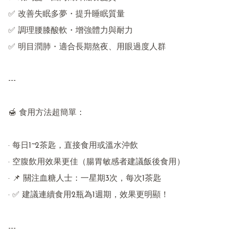
✅ 改善失眠多夢・提升睡眠質量

✅ 調理腰膝酸軟・增強體力與耐力

✅ 明目潤肺・適合長期熬夜、用眼過度人群

---

🍯 食用方法超簡單：

· 每日1~2茶匙，直接食用或溫水沖飲

· 空腹飲用效果更佳（腸胃敏感者建議飯後食用）

· 📌 關注血糖人士：一星期3次，每次1茶匙

· ✅ 建議連續食用2瓶為1週期，效果更明顯！

---
