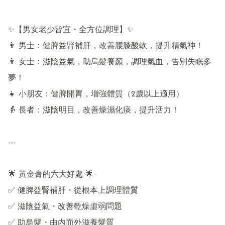
✨【男女老少皆宜・全方位調理】✨

👨 男士：健脾益腎補肝，改善腰膝酸軟，提升精氣神！

👩 女士：滋陰益氣，助烏髮養顏，調理氣血，告別失眠多
夢！

👧 小朋友：健脾開胃，增強體質（2歲以上適用）

👵 長者：滋陰明目，改善燥濕化痰，提升活力！

---

🌟 黃金膏的六大好處 🌟

✅ 健脾益腎補肝・從根本上調理體質

✅ 滋陰益氣・改善乾燥虛弱問題

✅ 助烏髮・由內而外滋養髮質
