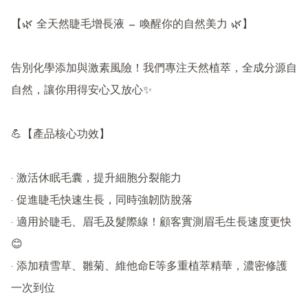
【🌿 全天然睫毛增長液 — 喚醒你的自然美力 🌿】

告別化學添加與激素風險！我們專注天然植萃，全成分源自
自然，讓你用得安心又放心✨

💪【產品核心功效】

· 激活休眠毛囊，提升細胞分裂能力

· 促進睫毛快速生長，同時強韌防脫落

· 適用於睫毛、眉毛及髮際線！顧客實測眉毛生長速度更快
😊

· 添加積雪草、雛菊、維他命E等多重植萃精華，濃密修護
一次到位
