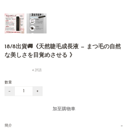
18/8出貨🚚《天然睫毛成長液 — まつ毛の自然
な美しさを目覚めさせる 》
4 評語
數量
−
+
加至購物車
−
簡介