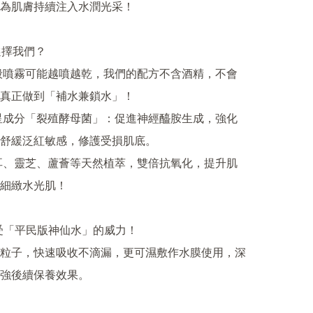
為肌膚持續注入水潤光采！

擇我們？

一般噴霧可能越噴越乾，我們的配方不含酒精，不會
真正做到「補水兼鎖水」！

明星成分「裂殖酵母菌」：促進神經醯胺生成，強化
舒緩泛紅敏感，修護受損肌底。

銀耳、靈芝、蘆薈等天然植萃，雙倍抗氧化，提升肌
細緻水光肌！

感受「平民版神仙水」的威力！

粒子，快速吸收不滴漏，更可濕敷作水膜使用，深
強後續保養效果。
