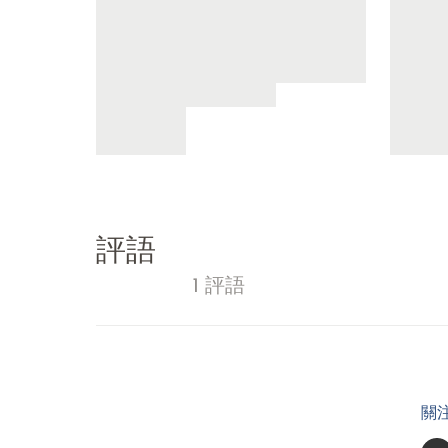
評語
1 評語
關