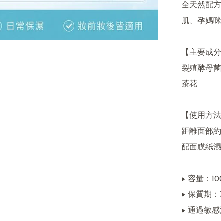
全天然配方
肌、孕媽咪
【主要成分
裂殖酵母菌
茶花

【使用方法
距離面部約
配面膜紙濕敷
▸ 容量：100
▸ 保質期
▸ 通過敏