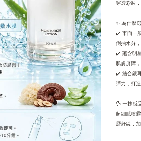
穿透彩妝，
✨ 為什麼選
✔️ 市面
倒抽水分，
✔️ 蘊含
肌膚屏障，
✔️ 結合
彈力，打造
💦 一抹
超細膩噴霧
層舒緩，加