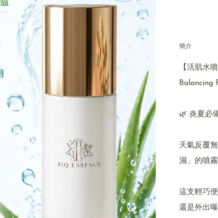
簡介
【活肌水噴霧
Balancing F
🌿 炎夏必
天氣反覆無
濕」的噴霧
這支輕巧便
還是外出曝