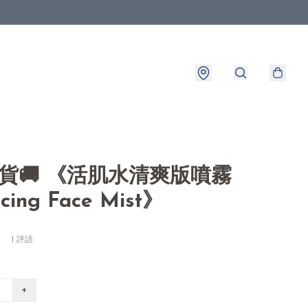
出貨🚚 《活肌水清爽版噴霧
cing Face Mist》
1 評語
+