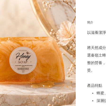
簡介
以滋養潔淨
將天然成分
選秦嶺土蜂
整的營養，
受。

產品特點

	•	蜂蜜、蜂膠與橄欖油多重滋養，淨化同時保濕不繃緊

	•	深層抗菌消炎，有效改善暗瘡、粉刺
