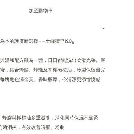
加至購物車
−
為本的護膚新選擇——土蜂蜜皂120g

與溫和配方融為一體，日日都能洗出柔滑光采。嚴
蜜，結合蜂膠、蜂蠟及初榨橄欖油，冷製保留最完
每塊皂色澤金黃、香味醇厚，令清潔更添愉悅感