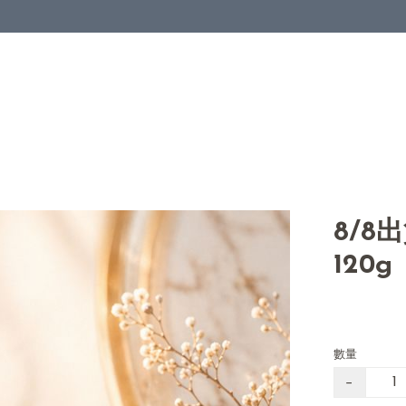
8/8
120g
數量
−