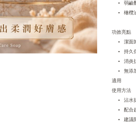
	•	弱鹼配方溫和親膚，全身可用，BB至熟齡肌膚都適合

	•	橄欖油促進膠原蛋白增生，保持肌膚彈性透亮

功效亮點

	•	潔面卸妝一皂搞掂，無需繁複程序

	•	持久保濕、防止水分流失，洗後柔滑不黏笠

	•	消炎抗菌，淡化色斑及祛印，呵護敏感及問題皮膚

	•	無添加香精、色素、防腐劑，安心安全，孕婦及嬰幼兒
適用

使用方法

	•	沾水搓揉起泡，可用於面部及全身，亦可卸淡妝

	•	配合起泡袋，泡泡細緻豐盈、更節省用量

	•	建議開封後三個月內用畢，確保天然活性
