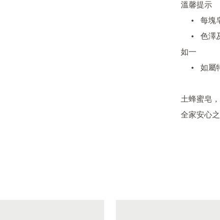
溫馨提示

	•	每塊皂重量可能略有差別，屬手工製作正常現象

	•	色澤及香味隨天然原料批次有所不同，功能與品質始終
如一

	•	如屬特殊敏感體質，請先試用少量或諮詢醫生

土蜂蜜皂，
全家安心之