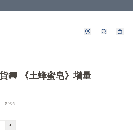
出貨🚚 《土蜂蜜皂》增量
8 評語
+