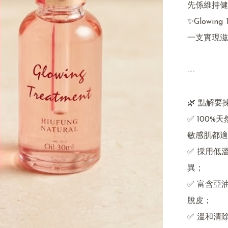
先係維持健
✨Glowin
一支實現滋
---

🌿 點解要
✅ 100
敏感肌都適
✅ 採用低
異；

✅ 富含亞
脫皮；

✅ 溫和清