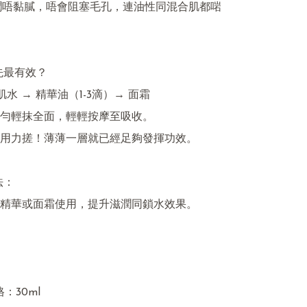
潤唔黏膩，唔會阻塞毛孔，連油性同混合肌都啱
先最有效？

肌水 → 精華油（1-3滴）→ 面霜

勻輕抹全面，輕輕按摩至吸收。

用力搓！薄薄一層就已經足夠發揮功效。

：

精華或面霜使用，提升滋潤同鎖水效果。

：30ml
