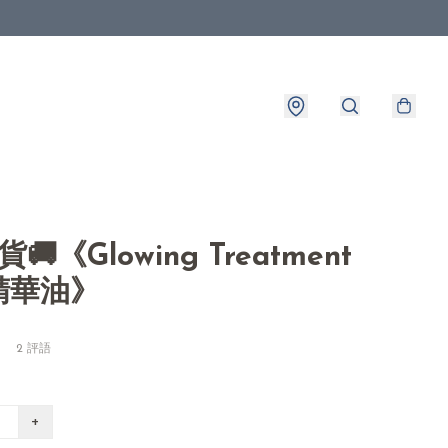
貨🚚《Glowing Treatment
精華油》
2 評語
+