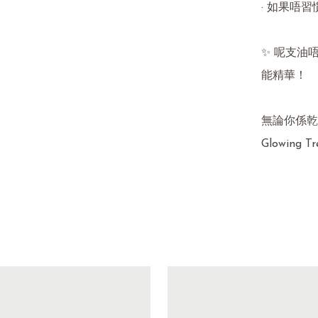
· 如果唔
✨ 呢支油
能精華！

無論你係乾
Glowing