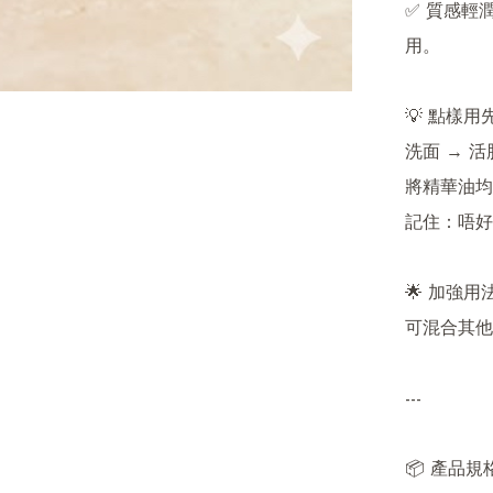
✅ 質感輕
用。

💡 點樣用
洗面 → 活
將精華油均
記住：唔好
🌟 加強用法
可混合其他
---

📦 產品規格