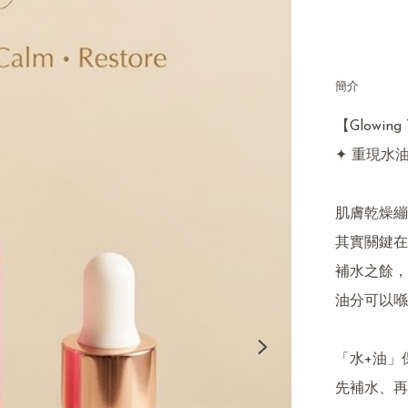
簡介
【Glowin
✦ 重現水油
肌膚乾燥繃
其實關鍵在
補水之餘，
油分可以喺
「水+油」
先補水、再