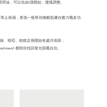
習慣用油，可以先由1滴開始，慢慢調整。

唔單止保濕，更係一瓶幫你喚醒肌膚自癒力嘅多功
燥、暗啞、粗糙定係開始有歲月痕跡，

 Treatment 都陪你找回發光肌嘅自信。