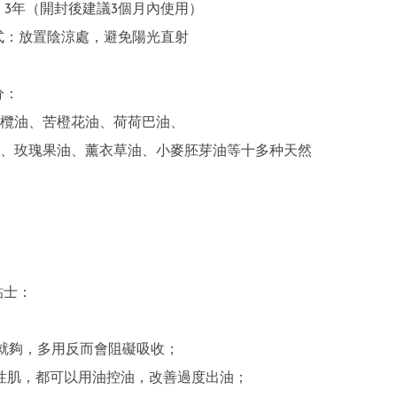
期：3年（開封後建議3個月內使用）

方式：放置陰涼處，避免陽光直射

：

欖油、苦橙花油、荷荷巴油、

、玫瑰果油、薰衣草油、小麥胚芽油等十多种天然
貼士：

3滴就夠，多用反而會阻礙吸收；

油性肌，都可以用油控油，改善過度出油；
