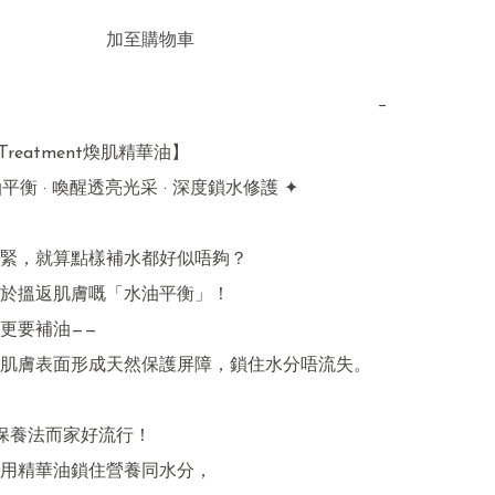
加至購物車
−
g Treatment煥肌精華油】

平衡 · 喚醒透亮光采 · 深度鎖水修護 ✦

緊，就算點樣補水都好似唔夠？

於搵返肌膚嘅「水油平衡」！

更要補油——

肌膚表面形成天然保護屏障，鎖住水分唔流失。

保養法而家好流行！

用精華油鎖住營養同水分，
