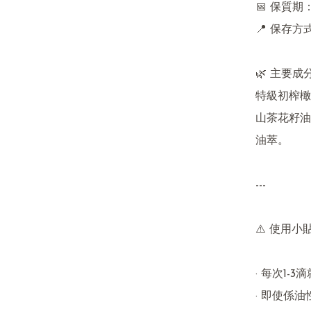
📅 保質
📍 保存
🌿 主要成分
特級初榨橄
山茶花籽油
油萃。

---

⚠️ 使用小
· 每次1-
· 即使係