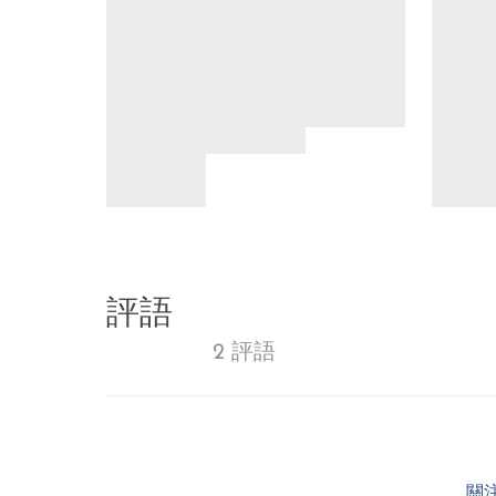
評語
2 評語
關