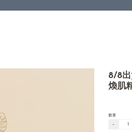
8/8出
煥肌
數量
−