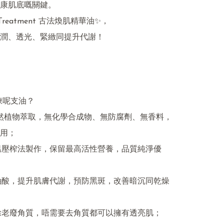
康肌底嘅關鍵。

g Treatment 古法煥肌精華油✨，

潤、透光、緊緻同提升代謝！

揀呢支油？

%天然植物萃取，無化學合成物、無防腐劑、無香料，
用；

溫壓榨法製作，保留最高活性營養，品質純淨優
油酸，提升肌膚代謝，預防黑斑，改善暗沉同乾燥
除老廢角質，唔需要去角質都可以擁有透亮肌；
