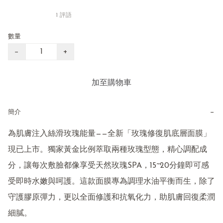
1 評語
數量
−
+
加至購物車
−
簡介
為肌膚注入絲滑玫瑰能量——全新「玫瑰修復肌底層面膜」
現已上市。獨家黃金比例萃取兩種玫瑰型態，精心調配成
分，讓每次敷臉都像享受天然玫瑰SPA，15~20分鐘即可感
受即時水嫩與呵護。這款面膜專為調理水油平衡而生，除了
守護膠原彈力，更以全面修護和抗氧化力，助肌膚回復柔潤
細膩。
