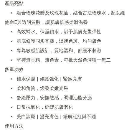
產品亮點

	•	融合玫瑰花瓣及玫瑰花油，結合古法玫瑰水，配以維
他命E與透明質酸，讓肌膚倍感柔滑滋養

	•	高效補水、保濕鎖水，賦予肌膚充盈彈性

	•	肌底修護同步亮膚，淡褪色斑、均勻膚色

	•	專為敏感肌設計，質地溫和、舒緩不刺激

	•	堅持無香精、無色素，每批天然色澤獨一無二

多重功效

	•	補水保濕 | 修護強化 | 緊緻亮膚

	•	柔和角質，煥發柔嫩光采

	•	舒緩壓力，安撫敏感，調理油脂分泌

	•	日常抗氧化，延緩肌膚老化

	•	美白淡斑 | 提亮膚色 | 緩解泛紅與不適

使用方法
