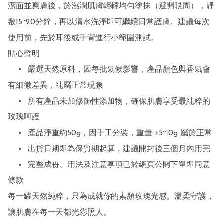
潔面並爽膚後，於濕潤肌膚輕輕均勻塗抹（避開眼周），靜
敷15~20分鐘，再以清水洗淨即可繼續日常護膚。建議每次
使用前，先於耳後或手背進行小範圍測試。

貼心聲明

	•	嚴選天然原料，因每批氣候影響，產品顏色與香氣會
有細微差異，純屬正常現象

	•	所有產品未加修飾性添加物，確保肌膚享受最純粹的
玫瑰呵護

	•	產品淨重約50g，因手工分裝，重量 ±5~10g 屬於正常

	•	出貨日期即為保質期起算，建議開封後三個月內用完

	•	完整成份、用法及注意事項已於網頁公開下單即同意
條款

每一罐天然純粹，只為成就你的素顏玫瑰光感。溫柔守護，
讓肌膚在每一天都光彩照人。